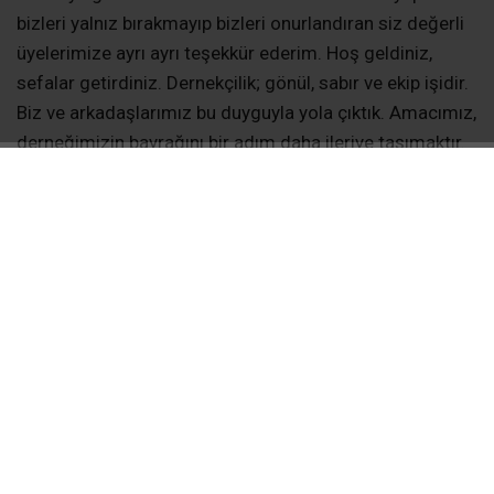
bizleri yalnız bırakmayıp bizleri onurlandıran siz değerli
üyelerimize ayrı ayrı teşekkür ederim. Hoş geldiniz,
sefalar getirdiniz. Dernekçilik; gönül, sabır ve ekip işidir.
Biz ve arkadaşlarımız bu duyguyla yola çıktık. Amacımız,
derneğimizin bayrağını bir adım daha ileriye taşımaktır.
Bu vesileyle, derneğimizin kuruluşundan bugüne kadar
hizmet etmiş başkanlarımıza ve değerli yönetim kurulu
üyelerimize ayrı ayrı teşekkür ederim. Ben ve ekibim
olarak önceliğimiz tabana inmek ve üyelerimizin iyi ve
kötü günlerinde yanlarında olmaktır.
BAŞKAN TAŞKIN HEDEFLERİNİ AÇIKLADI
Yeni dönem hedef ve faaliyetlerini de açıklayan başkan
Taşkın konuşmasının devamında şu ifadelere yer verdi:
Dernek üyelerimizin birinci derece yakınlarının
düğünlerinde, ayrım yapmadan, her evlenen çiftimize bir