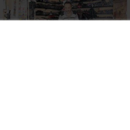
Bisiklet Tamirciliğinde Çeyrek Asır
Şehit İdris Yılmaz
Şehit Babası Zengin son
Kemaliye’de dualarla anıldı,
yolculuğuna uğurlandı