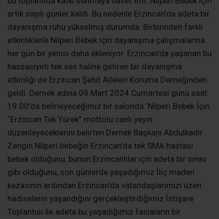
bu toplantıda katkı sunmaya davet etti. Nilperi Bebek için
artık sayılı günler kaldı. Bu nedenle Erzincan’da adeta bir
dayanışma ruhu yükselmiş durumda. Birbirinden farklı
etkinliklerle Nilperi Bebek için dayanışma çalışmalarına
her gün bir yenisi daha ekleniyor. Erzincan’da yaşanan bu
hassasiyeti tek ses haline getiren bir dayanışma
etkinliği de Erzincan Şehit Aileleri Koruma Derneğinden
geldi. Dernek adına 09 Mart 2024 Cumartesi günü saat
19.00’da belirleyeceğimiz bir salonda ‘Nilperi Bebek İçin
“Erzincan Tek Yürek” mottolu canlı yayın
düzenleyeceklerini belirten Dernek Başkanı Abdulkadir
Zengin Nilperi bebeğin Erzincan’da tek SMA hastası
bebek olduğunu, bunun Erzincanlılar için adeta bir sınav
gibi olduğunu, son günlerde yaşadığımız İliç maden
kazasının ardından Erzincan’da vatandaşlarımızı üzen
hadiselerin yaşandığını gerçekleştirdiğimiz İstişare
Toplantısı ile adeta bu yaşadığımız faciaların bir