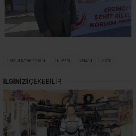
ABDULKADIR ZENGIN
NILPERI
SMA-1
STK
İLGİNİZİ
ÇEKEBİLİR