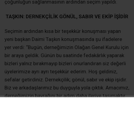
çoğunluğun sağlanmasının ardından seçim yapıldı.
TAŞKIN: DERNEKÇİLİK GÖNÜL, SABIR VE EKİP İŞİDİR
Seçimin ardından kısa bir teşekkür konuşması yapan
yeni başkan Daimi Taşkın konuşmasında şu ifadelere
yer verdi: “Bugün, derneğimizin Olağan Genel Kurulu için
bir araya geldik. Günün bu saatinde fedakârlık yaparak
bizleri yalnız bırakmayıp bizleri onurlandıran siz değerli
üyelerimize ayrı ayrı teşekkür ederim. Hoş geldiniz,
sefalar getirdiniz. Dernekçilik; gönül, sabır ve ekip işidir.
Biz ve arkadaşlarımız bu duyguyla yola çıktık. Amacımız,
derneğimizin bayrağını bir adım daha ileriye taşımaktır.
Bu vesileyle, derneğimizin kuruluşundan bugüne kadar
hizmet etmiş başkanlarımıza ve değerli yönetim kurulu
üyelerimize ayrı ayrı teşekkür ederim. Ben ve ekibim
olarak önceliğimiz tabana inmek ve üyelerimizin iyi ve