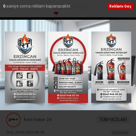
5
saniye sonra reklam kapanacaktır.
Reklamı Geç
den PGL’ye katılmama
Erzincan’a Özel Eğitimde Dev Yatırım: Sümer Öz
Eğitim Meslek Okulu İçin İmzalar Atıldı”
Ana Sayfa
›
Erzincan
Deprem Teknolojileri
Enstitüsü Araştırma
toplantısı düzenlendi
Erzincan’da Deprem Teknolojileri Enstitüsü
Araştırma toplantısı düzenlendi.
Kent Haber 24
TÜM YAZILARI
Giriş: 28-02-2023 08:45
Erzincan