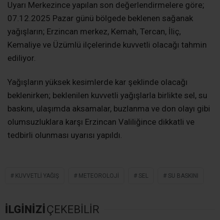
Uyarı Merkezince yapılan son değerlendirmelere göre;
07.12.2025 Pazar günü bölgede beklenen sağanak
yağışların; Erzincan merkez, Kemah, Tercan, İliç,
Kemaliye ve Üzümlü ilçelerinde kuvvetli olacağı tahmin
ediliyor.
Yağışların yüksek kesimlerde kar şeklinde olacağı
beklenirken; beklenilen kuvvetli yağışlarla birlikte sel, su
baskını, ulaşımda aksamalar, buzlanma ve don olayı gibi
olumsuzluklara karşı Erzincan Valiliğince dikkatli ve
tedbirli olunması uyarısı yapıldı.
KUVVETLI YAĞIŞ
METEOROLOJI
SEL
SU BASKINI
İLGİNİZİ
ÇEKEBİLİR