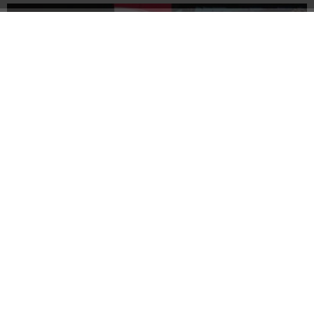
Dünya Çevre Günü, Erzincan’da “Dünya Bize Emanet”
temasıyla kutlandı