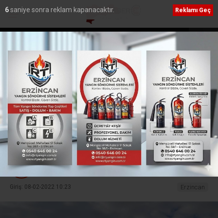
5
saniye sonra reklam kapanacaktır.
Reklamı Geç
adete Açıldı
Hayat 112 Acil Mobil Uygulaması Kamu Spotu
Yayında
Ana Sayfa
›
Erzincan
Tercan Baraj Gölü dondu
Erzincan’ın Tercan ilçesinde bulunan 8 dönüm
alana sahip Tercan Baraj Gölü etkili olan aşırı
soğuklardan dolayı dondu.
Kent Haber 24
TÜM YAZILARI
Giriş: 08-02-2022 10:23
Erzincan