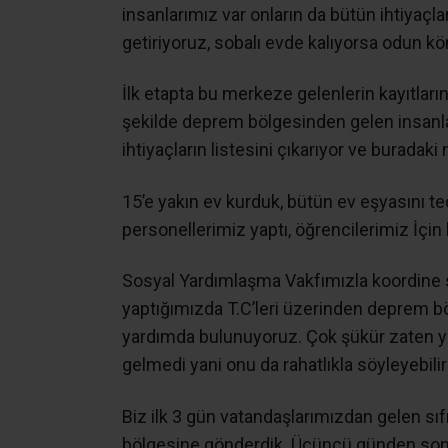
insanlarımız var onların da bütün ihtiyaçlar
getiriyoruz, sobalı evde kalıyorsa odun köm
İlk etapta bu merkeze gelenlerin kayıtları
şekilde deprem bölgesinden gelen insanlar
ihtiyaçların listesini çıkarıyor ve burada
15’e yakın ev kurduk, bütün ev eşyasını teda
personellerimiz yaptı, öğrencilerimiz İçin
Sosyal Yardımlaşma Vakfımızla koordine sa
yaptığımızda T.C’leri üzerinden deprem b
yardımda bulunuyoruz. Çok şükür zaten ya
gelmedi yani onu da rahatlıkla söyleyebilir
Biz ilk 3 gün vatandaşlarımızdan gelen sı
bölgesine gönderdik. Üçüncü günden sonr