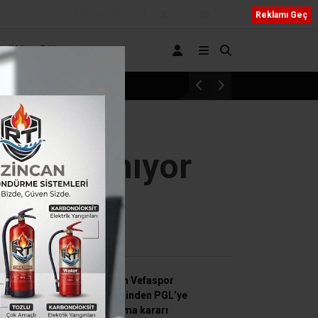
Bizi Takip Edin
Reklamı Geç
Sağlık
Diğer
Erzincan’a Özel Eğitimde Dev Yatırım: Sümer 
 karşılanıyor
SON HABERLER
Erzincan Vefaspor
yönetiminden PGL’ye
katılmama kararı