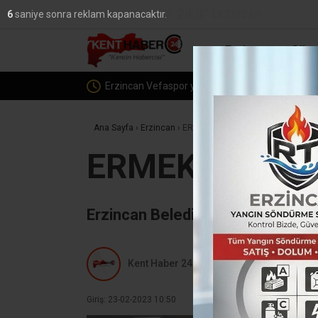
24.8
°
ERZINCAN
5
saniye sonra reklam kapanacaktır.
YAZARLAR
Erzincan
Günc
Erzincan Vefaspor yönetiminden PGL’ye katılm
Ana Sayfa
›
Erzincan
›
ERMEK, depremzedelerin ihtiyaçları
ERMEK, depremz
Erzincan Belediyesi ERMEK’le de
Kent Haber 24
Giriş: 23-02-2023 10:50