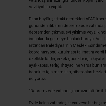
vatandaşlarımızın gönlünden kopan yardı
sevkiyatları yaptık.
Daha büyük şarttaki destekleri AFAD koo
gününden itibaren depremzede vatandaşla
depremden çıkmış, evi yıkılmış veya ikinc
insanlar da gelmeye başladı buraya. Acil i
Erzincan Belediyesi’nin Meslek Edindirme
koordinasyonu kurulması talimatını verd
özellikle kadın, erkek çocuklar için kıyaf
ayakkabısı, terliği ihtiyacı ne varsa bunla
bebekler için mamaları, biberonları bezler
ediyoruz.
“Depremzede vatandaşlarımızın bütün ihtiy
Evde kalan vatandaşlar var veya bir başka