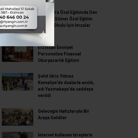
Erzincan’a Özel Eğitimde Dev
Yatırım: Sümer Özel Eğitim
Meslek Okulu İçin İmzalar
Atıldı”
Erzincan Emniyet
Personeline Finansal
Okuryazarlık Eğitimi
Şehit İdris Yılmaz
Kemaliye’de dualarla anıldı,
adı Yazmakaya’da caddeye
verildi
Geleceğin Hafızlarıyla Bir
Araya Geldiler
İnternet kullanan bireylerin