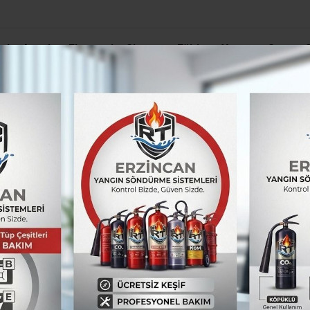
el
Asayiş
Ekonomi
Siyaset
Eğitim
Yaşam
Spor
ama kararı
 karşılanıyor
edelerin ihtiyaçları
premzedeleri yalnız bırakmıyor.
TÜM YAZILARI
Erzincan