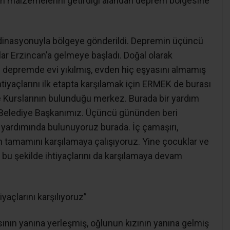
m malzemelerini getirdiği alandan deprem bölgesine
rdinasyonuyla bölgeye gönderildi. Depremin üçüncü
r Erzincan’a gelmeye başladı. Doğal olarak
i depremde evi yıkılmış, evden hiç eşyasını almamış
htiyaçlarını ilk etapta karşılamak için ERMEK de burası
 Kurslarının bulunduğu merkez. Burada bir yardım
i Belediye Başkanımız. Üçüncü gününden beri
et yardımında bulunuyoruz burada. İç çamaşırı,
rın tamamını karşılamaya çalışıyoruz. Yine çocuklar ve
i bu şekilde ihtiyaçlarını da karşılamaya devam
açlarını karşılıyoruz”
sının yanına yerleşmiş, oğlunun kızının yanına gelmiş