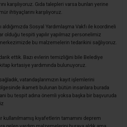
ını karşılıyoruz. Gıda talepleri varsa bunları yerine
ür ihtiyaçlarını karşılıyoruz.
nı aldığımızda Sosyal Yardımlaşma Vakfı ile koordineli
 olduğu tespiti yapılır yapılmaz personelimiz
ki merkezimizde bu malzemelerin tedarikini sağlıyoruz.
rik ettik. Bazı evlerin temizliğini bile Belediye
 kitap kırtasiye yardımında bulunuyoruz.
ğladık, vatandaşlarımızın kayıt işlemlerini
ölgesinde ikameti bulunan bütün insanlara burada
ni bu tespit adına önemli yoksa başka bir başvuruda
iz
fır kullanılmamış kıyafetlerin tamamını deprem
a gelen yardım malzemelerini buraya aldık ama