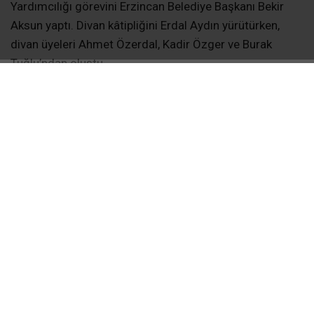
Yardımcılığı görevini Erzincan Belediye Başkanı Bekir
Aksun yaptı. Divan kâtipliğini Erdal Aydın yürütürken,
divan üyeleri Ahmet Özerdal, Kadir Özger ve Burak
Tuğlu’ndan oluştu.
Kongrenin açılış konuşmasını yapan MHP Erzincan
Merkez İlçe Başkanı Av. Mustafa Erdem Çakırbay,
Türkiye Yüzyılı vizyonuna değindi. Çakırbay, MHP’nin ve
Genel Başkan Devlet Bahçeli’nin siyasi duruşunun
zaman içerisinde haklılığını ortaya koyduğunu
savunarak, parti teşkilatının birlik ve beraberlik içerisinde
çalışmalarını sürdüreceğini ifade etti. Milliyetçi Hareket
Partisi’nin tarih boyunca birçok zorlu sınavdan geçtiğini
belirten Çakırbay, 3 Mayıs Türkçülük Davası, partinin
kuruluş süreci ve Türkiye Yüzyılı vizyonu üzerinden
MHP’nin siyasi çizgisini değerlendirdi. MHP’nin tüm
imtihanlardan açık alınla çıktığını ifade eden Çakırbay,