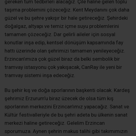
gereken tüm tedbirleri alacağız. Çile haline gelen toplu
taşıma problemini çözeceğiz. Kent Meydanını çok daha
güzel ve bu şehre yakışır bir hale getireceğiz. Şehirdeki
doğalgaz, altyapı ve temiz içme suyu problemlerini
tamamen çözeceğiz. Dar gelirli aileler için sosyal
konutlar inşa edip, kentsel dönüşüm kapsamında fay
hattı üzerinde olan şehrimizi tamamen yenileyeceğiz.
Erzincan’ımıza çok güzel biraz da belki sembolik bir
tramvay istasyonu çok yakışacak, CanRay ile yeni bir
tramvay sistemi inşa edeceğiz.
Bu şehir kış ve doğa sporlarının başkenti olacak. Kardeş
şehrimiz Erzurum’u biraz üzecek de olsa tüm kış
sporlarının merkezini Erzincan’ımız yapacağız. Sanat ve
Kültür festivalleriyle de bu şehri adeta bu ülkenin sanat
merkezi haline getireceğiz. Gelelim Erzincan
sporumuza. Aynen şehrin makus talihi gibi takımımızın