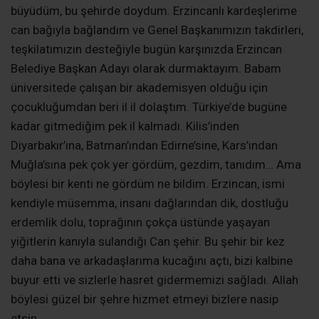
büyüdüm, bu şehirde doydum. Erzincanlı kardeşlerime
can bağıyla bağlandım ve Genel Başkanımızın takdirleri,
teşkilatımızın desteğiyle bugün karşınızda Erzincan
Belediye Başkan Adayı olarak durmaktayım. Babam
üniversitede çalışan bir akademisyen olduğu için
çocukluğumdan beri il il dolaştım. Türkiye’de bugüne
kadar gitmediğim pek il kalmadı. Kilis’inden
Diyarbakır’ına, Batman’ından Edirne’sine, Kars’ından
Muğla’sına pek çok yer gördüm, gezdim, tanıdım… Ama
böylesi bir kenti ne gördüm ne bildim. Erzincan, ismi
kendiyle müsemma, insanı dağlarından dik, dostluğu
erdemlik dolu, toprağının çokça üstünde yaşayan
yiğitlerin kanıyla sulandığı Can şehir. Bu şehir bir kez
daha bana ve arkadaşlarıma kucağını açtı, bizi kalbine
buyur etti ve sizlerle hasret gidermemizi sağladı. Allah
böylesi güzel bir şehre hizmet etmeyi bizlere nasip
etsin.