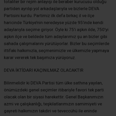
totaliter bir rejim anlayışı ile beraber kurucusu olduğu
partiden ayrılıp yol arkadaşlarıyla ve bizlerle DEVA
Partisini kurdu. Partimiz ilk defa birkaç il ve ilçe
haricinde Türkiye’nin neredeyse yüzde 95’inde kendi
adaylarıyla seçime giriyor. Öyle ki 75’i aşkın ilde, 750’yi
aşkın ilçe ve beldede tüm adaylarımız şu an bizler gibi
sahada çalışmalarını yürütüyorlar. Bizler bu seçimlerde
ittifakı halkımızla, seçmenimizle ve ülkemizle yapmaya
karar vererek tek başımıza yürüyoruz.
DEVA İKTİDARI KAÇINILMAZ OLACAKTIR
Bilinmelidir ki DEVA Partisi tüm ülke sathına yayılan,
önümüzdeki genel seçimler itibariyle favori tek parti
olacak olan bir siyasi harekettir. Genel Başkanımızın
azmi ve çalışkanlığı, teşkilatlarımızın samimiyeti ve
gayreti halkımızın takdiri ve teveccühü ile eninde