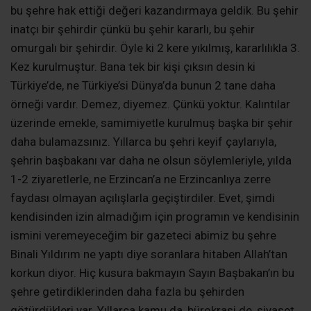
bu şehre hak ettiği değeri kazandırmaya geldik. Bu şehir
inatçı bir şehirdir çünkü bu şehir kararlı, bu şehir
omurgalı bir şehirdir. Öyle ki 2 kere yıkılmış, kararlılıkla 3.
Kez kurulmuştur. Bana tek bir kişi çıksın desin ki
Türkiye’de, ne Türkiye’si Dünya’da bunun 2 tane daha
örneği vardır. Demez, diyemez. Çünkü yoktur. Kalıntılar
üzerinde emekle, samimiyetle kurulmuş başka bir şehir
daha bulamazsınız. Yıllarca bu şehri keyif çaylarıyla,
şehrin başbakanı var daha ne olsun söylemleriyle, yılda
1-2 ziyaretlerle, ne Erzincan’a ne Erzincanlıya zerre
faydası olmayan açılışlarla geçiştirdiler. Evet, şimdi
kendisinden izin almadığım için programın ve kendisinin
ismini veremeyeceğim bir gazeteci abimiz bu şehre
Binali Yıldırım ne yaptı diye soranlara hitaben Allah’tan
korkun diyor. Hiç kusura bakmayın Sayın Başbakan’ın bu
şehre getirdiklerinden daha fazla bu şehirden
götürdükleri var. Yıllarca kamu da, bürokrasi de, siyaset