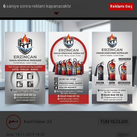
5
saniye sonra reklam kapanacaktır.
Reklamı Geç
32 kilogram
Defterdar Özdemir’den Borçlu Mükelleflere Çağrı:
“Son Gün 31 Ağustos”
Ana Sayfa
›
Eğitim
Stajlarını Tamamladılar
2018 yılında Erasmus + Pro kapsamında
Almanya’da stajlarını tamamlayarak Erzincan’a
dönen Hürriyet Mesleki ve Teknik Anadolu
Lisesinden 12 öğrenci ve 2 öğretmen için
Sertifika töreni düzenlendi.
Kent Haber 24
TÜM YAZILARI
Giriş: 18-11-2019 18:32
Eğitim