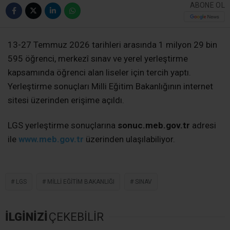
ABONE OL
13-27 Temmuz 2026 tarihleri arasında 1 milyon 29 bin
595 öğrenci, merkezî sınav ve yerel yerleştirme
kapsamında öğrenci alan liseler için tercih yaptı.
Yerleştirme sonuçları Milli Eğitim Bakanlığının internet
sitesi üzerinden erişime açıldı.
LGS yerleştirme sonuçlarına
sonuc.meb.gov.tr
adresi
ile
www.meb.gov.tr
üzerinden ulaşılabiliyor.
LGS
MILLI EĞITIM BAKANLIĞI
SINAV
İLGİNİZİ
ÇEKEBİLİR