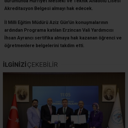
durumunda Hürriyet Mesleki Ve Teknik Anadolu Lisesi
Akreditasyon Belgesi almayı hak edecek.
İl Milli Eğitim Müdürü Aziz Gün’ün konuşmalarının
ardından Programa katılan Erzincan Vali Yardımcısı
İhsan Ayrancı sertifika almaya hak kazanan öğrenci ve
öğretmenlere belgelerini takdim etti.
İLGİNİZİ
ÇEKEBİLİR