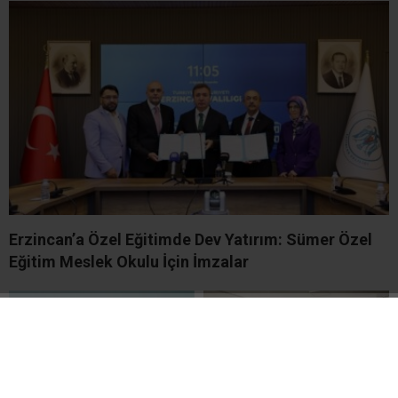
Erzincan’a Özel Eğitimde Dev Yatırım: Sümer Özel
Eğitim Meslek Okulu İçin İmzalar