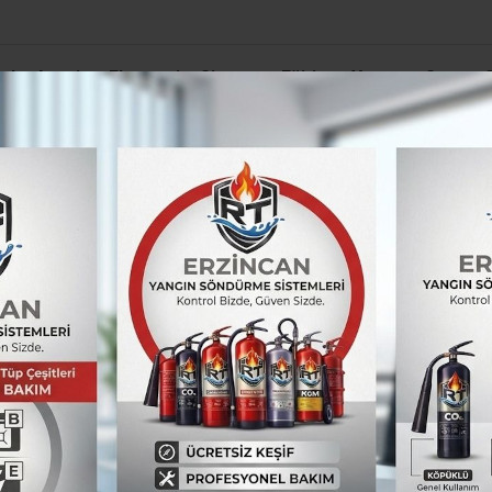
el
Asayiş
Ekonomi
Siyaset
Eğitim
Yaşam
Spor
ama kararı
 sokak köpeklerine yönelik tedbir alınmasını istiyor
tandaşlar tehlike sa
elik tedbir alınmasın
aşındaki çocuğun 6 sokak köpeğinin saldırısı
. Valilik ve belediyenin çalışmalarını ve aldıkl
şan başıboş sokak köpeklerinden korktuklarını