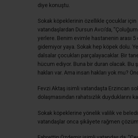
diye konuştu.
Sokak köpeklerinin özellikle çocuklar içi
vatandaşlardan Dursun Avcı’da, “Çoluğum
yerlere. Benim evimle hastanenin arası 5 
gidemiyor yaya. Sokak hep köpek dolu. Yeni
dalsalar çocukları parçalayacaklar. Bir tan
hücum ediyor. Buna bir duran olacak. Bu 
hakları var. Ama insan hakları yok mu? Ön
Fevzi Aktaş isimli vatandaşta Erzincan s
dolaşmasından rahatsızlık duyduklarını ka
Sokak köpeklerine yönelik valilik ve beled
vatandaşlar onca şikâyete rağmen çözüme y
Fahrettin Özdemir isimli vatandaş da, “Çeşi