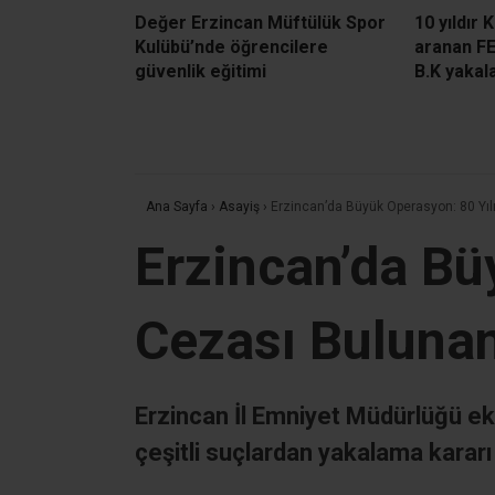
Değer Erzincan Müftülük Spor
10 yıldır 
Kulübü’nde öğrencilere
aranan F
güvenlik eğitimi
B.K yakal
Ana Sayfa
›
Asayiş
›
Erzincan’da Büyük Operasyon: 80 Yıl
Erzincan’da Bü
Cezası Bulunan
Erzincan İl Emniyet Müdürlüğü ek
çeşitli suçlardan yakalama kararı