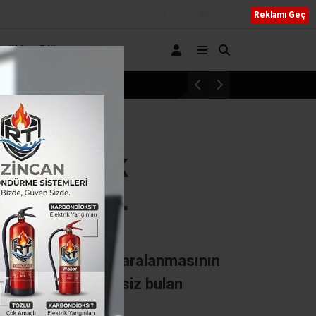
Bizi Takip Edin
Reklamı Geç
Sağlık
Diğer
Erzincan’a Özel Eğitimde Dev Yatırım: Sümer 
çan sokak
ı istiyor
na uğrayarak ağır yaralanmasının
arı tedbirleri yetersiz bulan
 kaydettiler.