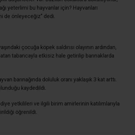
ğı yeterlimi bu hayvanlar için? Hayvanları
i de önleyeceğiz” dedi.
şındaki çocuğa köpek saldırısı olayının ardından,
tan tabancayla etkisiz hale getirilip barınaklarda
an barınağında doluluk oranı yaklaşık 3 kat arttı.
ulunduğu kaydedildi.
ye yetkilileri ve ilgili birim amirlerinin katılımlarıyla
rildiği öğrenildi.