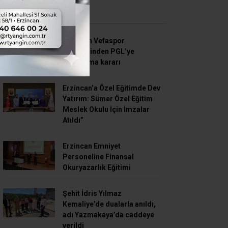
SON HABERLER
Erzincan Vefaspor
yönetiminden PGL’ye
katılmama kararı
Erzincan’a Özel Eğitimde Dev
Yatırım: Sümer Özel Eğitim
Meslek Okulu İçin İmzalar
Atıldı”
Erzincan Emniyet
Personeline Finansal
Okuryazarlık Eğitimi
Şehit İdris Yılmaz
Kemaliye’de dualarla anıldı,
adı Yazmakaya’da caddeye
verildi