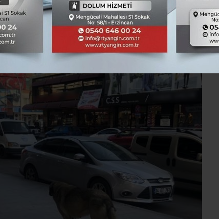
TÜM YAZILARI
Asayiş