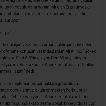
e Araştırma Hastanesine kaldırıldı. Burada yapılan
 bulunan çocuk, daha donanımlı olan Erzurum’daki
ne ambulansla sevk edilerek burada tedavi altına
si sürüyor.
dirgin’
inde dolaşan ve zaman zaman saldırgan hale gelen
krofonuna konuşan vatandaşlardan Ali Kılınç, “Sokak
 gidiyor. Saat 8-9’da çıkıyor. Ben 80 yaşındayım.
ekliyorum. Bu korkudan. Köpekler tutmasın. Tehlikeli
anması lazım” dedi.
nlar. Sahiplensinler, barınaklara götürülsün.
sinde çocuklarımız okula gitmekten korkuyorlar.
rlar. Tehlike saçıyorlar. Köpekler tuttu mu birini
lar. Bizim şu sokakta 20 tane sokak köpeği dolaşıyor”