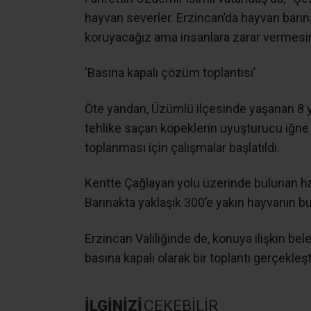
hayvan severler. Erzincan’da hayvan barına
koruyacağız ama insanlara zarar vermesin
‘Basına kapalı çözüm toplantısı’
Öte yandan, Üzümlü ilçesinde yaşanan 8 ya
tehlike saçan köpeklerin uyuşturucu iğne a
toplanması için çalışmalar başlatıldı.
Kentte Çağlayan yolu üzerinde bulunan hayv
Barınakta yaklaşık 300’e yakın hayvanın b
Erzincan Valiliğinde de, konuya ilişkin beledi
basına kapalı olarak bir toplantı gerçekleşti
İLGİNİZİ
ÇEKEBİLİR