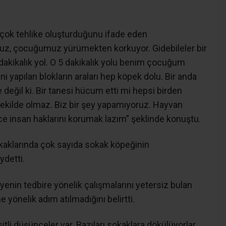
n çok tehlike oluşturduğunu ifade eden
uz, çocuğumuz yürümekten korkuyor. Gidebileler bir
dakikalık yol. O 5 dakikalık yolu benim çocuğum
 yapılan blokların araları hep köpek dolu. Bir anda
e değil ki. Bir tanesi hücum etti mi hepsi birden
şekilde olmaz. Biz bir şey yapamıyoruz. Hayvan
ce insan haklarını korumak lazım” şeklinde konuştu.
okaklarında çok sayıda sokak köpeğinin
ydetti.
iyenin tedbire yönelik çalışmalarını yetersiz bulan
önelik adım atılmadığını belirtti.
tli düşünceler var. Bazıları sokaklara dökülüyorlar,