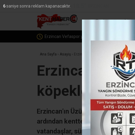
18.5
°
ERZINCAN
5
saniye sonra reklam kapanacaktır.
YAZARLAR
Erzincan
Günc
Erzincan Vefaspor yönetiminden PGL’ye katılm
Ana Sayfa
›
Asayiş
›
Erzincan’da vatandaşlar tehlike saçan
Erzincan’da va
köpeklerine yön
Erzincan’ın Üzümlü ilçesinde 8 y
ardından kentte tedirginlik başladı
vatandaşlar, sürüler halinde dola