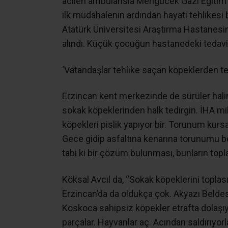
acilen ambulansla Mengücek Gazi Eğitim v
ilk müdahalenin ardından hayati tehlikesi
Atatürk Üniversitesi Araştırma Hastanesi
alındı. Küçük çocuğun hastanedeki tedavi
‘Vatandaşlar tehlike saçan köpeklerden te
Erzincan kent merkezinde de sürüler hal
sokak köpeklerinden halk tedirgin. İHA mi
köpekleri pislik yapıyor bir. Torunum kursa
Gece gidip asfaltına kenarına torunumu b
tabi ki bir çözüm bulunması, bunların topl
Köksal Avcıl da, “Sokak köpeklerini toplası
Erzincan’da da oldukça çok. Akyazı Belde
Koskoca sahipsiz köpekler etrafta dolaşıyo
parçalar. Hayvanlar aç. Acından saldırıyor