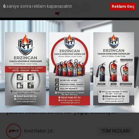
5
saniye sonra reklam kapanacaktır.
Reklamı Geç
yazı Sosyal
HSK Başkanvekili Aydoğdu ve Teftiş Kurulu B
e ziyaret
Erdem’den Erzincan Adliyesi’ne ziyaret
Ana Sayfa
›
Erzincan
Doğu Anadolu’da yağmur
yüksek kesimlerde kar
bekleniyor
Meteoroloji’den yapılan son hava durumu
tahminlerine göre Doğu Anadolu’da yağmur
yüksek kesimlerde ise kar yağışı bekleniyor.
Kent Haber 24
TÜM YAZILARI