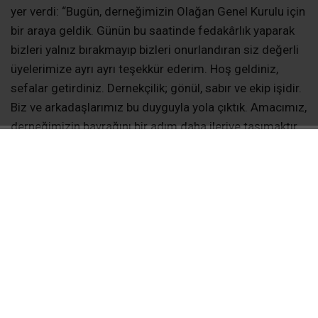
yer verdi: “Bugün, derneğimizin Olağan Genel Kurulu için
bir araya geldik. Günün bu saatinde fedakârlık yaparak
bizleri yalnız bırakmayıp bizleri onurlandıran siz değerli
üyelerimize ayrı ayrı teşekkür ederim. Hoş geldiniz,
sefalar getirdiniz. Dernekçilik; gönül, sabır ve ekip işidir.
Biz ve arkadaşlarımız bu duyguyla yola çıktık. Amacımız,
derneğimizin bayrağını bir adım daha ileriye taşımaktır.
Bu vesileyle, derneğimizin kuruluşundan bugüne kadar
hizmet etmiş başkanlarımıza ve değerli yönetim kurulu
üyelerimize ayrı ayrı teşekkür ederim. Ben ve ekibim
olarak önceliğimiz tabana inmek ve üyelerimizin iyi ve
kötü günlerinde yanlarında olmaktır.
BAŞKAN TAŞKIN HEDEFLERİNİ AÇIKLADI
Yeni dönem hedef ve faaliyetlerini de açıklayan başkan
Taşkın konuşmasının devamında şu ifadelere yer verdi: