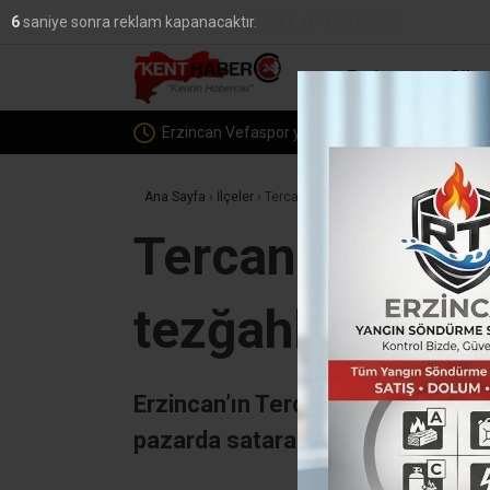
31.4
°
ERZINCAN
5
saniye sonra reklam kapanacaktır.
YAZARLAR
Erzincan
Günc
Erzincan’a Özel Eğitimde Dev 
Ana Sayfa
›
İlçeler
›
Tercan dağlarında yetişen yaban meyv
Tercan dağları
tezğahlarını sü
Erzincan’ın Tercan ilçesinde bazı
pazarda satarak, aile bütçelerine 