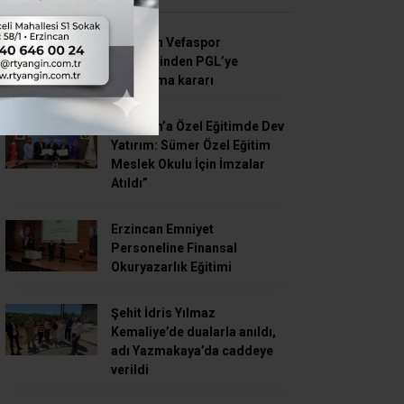
SON HABERLER
Erzincan Vefaspor
yönetiminden PGL’ye
katılmama kararı
Erzincan’a Özel Eğitimde Dev
Yatırım: Sümer Özel Eğitim
Meslek Okulu İçin İmzalar
Atıldı”
Erzincan Emniyet
Personeline Finansal
Okuryazarlık Eğitimi
Şehit İdris Yılmaz
Kemaliye’de dualarla anıldı,
adı Yazmakaya’da caddeye
verildi