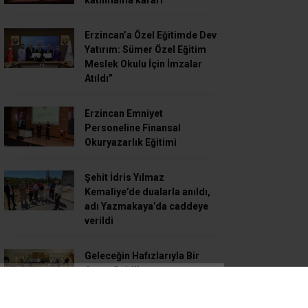
katılmama kararı
Erzincan’a Özel Eğitimde Dev
Yatırım: Sümer Özel Eğitim
Meslek Okulu İçin İmzalar
Atıldı”
Erzincan Emniyet
Personeline Finansal
Okuryazarlık Eğitimi
Şehit İdris Yılmaz
Kemaliye’de dualarla anıldı,
adı Yazmakaya’da caddeye
verildi
Geleceğin Hafızlarıyla Bir
Araya Geldiler