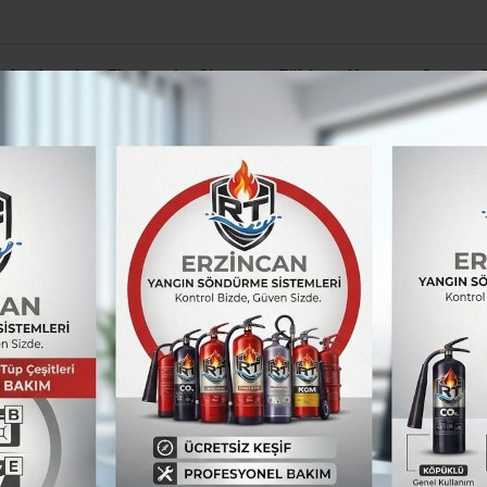
el
Asayiş
Ekonomi
Siyaset
Eğitim
Yaşam
Spor
Yatırım: Sümer Özel Eğitim Meslek Okulu İçin İmzalar Atıldı”
eleri pazar tezğahlarını süslüyor
nda yetişen yaban me
slüyor
 vatandaşlar, dağlık alanda yetişen alıç, kuşbu
katkı sağlıyor.