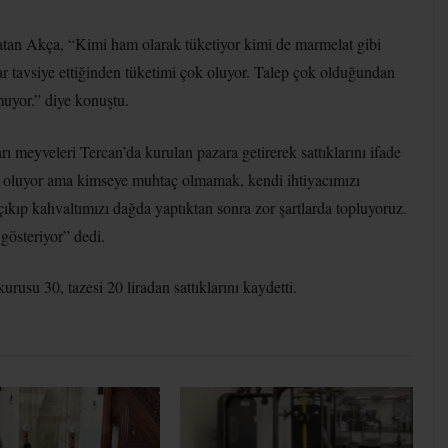
atan Akça, “Kimi ham olarak tüketiyor kimi de marmelat gibi
lar tavsiye ettiğinden tüketimi çok oluyor. Talep çok olduğundan
muyor.” diye konuştu.
rı meyveleri Tercan’da kurulan pazara getirerek sattıklarını ifade
 oluyor ama kimseye muhtaç olmamak, kendi ihtiyacımızı
ıkıp kahvaltımızı dağda yaptıktan sonra zor şartlarda topluyoruz.
gösteriyor” dedi.
usu 30, tazesi 20 liradan sattıklarını kaydetti.