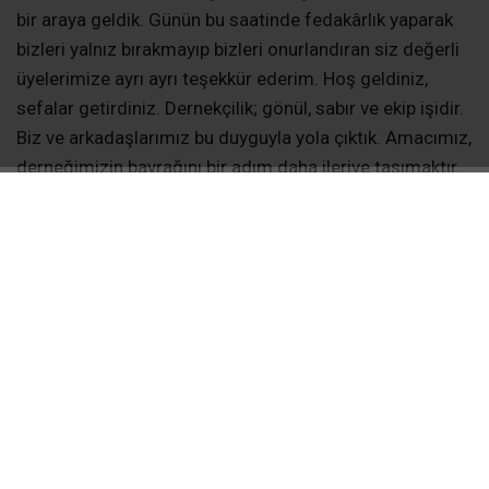
bir araya geldik. Günün bu saatinde fedakârlık yaparak
bizleri yalnız bırakmayıp bizleri onurlandıran siz değerli
üyelerimize ayrı ayrı teşekkür ederim. Hoş geldiniz,
sefalar getirdiniz. Dernekçilik; gönül, sabır ve ekip işidir.
Biz ve arkadaşlarımız bu duyguyla yola çıktık. Amacımız,
derneğimizin bayrağını bir adım daha ileriye taşımaktır.
Bu vesileyle, derneğimizin kuruluşundan bugüne kadar
hizmet etmiş başkanlarımıza ve değerli yönetim kurulu
üyelerimize ayrı ayrı teşekkür ederim. Ben ve ekibim
olarak önceliğimiz tabana inmek ve üyelerimizin iyi ve
kötü günlerinde yanlarında olmaktır.
BAŞKAN TAŞKIN HEDEFLERİNİ AÇIKLADI
Yeni dönem hedef ve faaliyetlerini de açıklayan başkan
Taşkın konuşmasının devamında şu ifadelere yer verdi:
Dernek üyelerimizin birinci derece yakınlarının