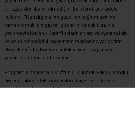
yapan Doç. Dr. Burhan İşliyen, hafızlık sürecinin zihinsel
bir ezberden ibaret olmadığını belirterek şu ifadeleri
kullandı: “Hafızlığınızı en güzel, en sağlam şekilde
tamamlamak için gayret gösterin. Ancak bununla
yetinmeyip Kur’an-ı Kerim’in derin anlam dünyasına inin
ve onun rehberliğini hayatınızın merkezine yerleştirin.
Gerçek hafızlık, Kur’an’ın ahlakını ve mesajını kendi
yaşamında tecelli ettirmektir.”
Programın sonunda İl Müftüsü Dr. İsmail Fakirullahoğlu,
ilim yolculuğundaki öğrencilere başarılar dilerken;
gençlerin yetişmesinde büyük pay sahibi olan kurs
idarecilerine, özveriyle görev yapan Kur’an kursu
öğreticilerine ve bu müesseselerin ayakta kalmasına
katkı sunan tüm hayırseverler ile emeği geçen herkese
gönülden teşekkür ettiler.