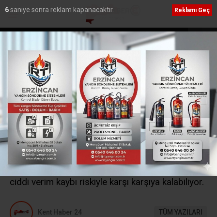
5
saniye sonra reklam kapanacaktır.
Reklamı Geç
832 kilogram
Defterdar Özdemir’den Borçlu Mükelleflere Çağrı:
“Son Gün 31 Ağustos”
Ana Sayfa
›
Yerel
Uzmandan Üreticiye
Kritik Yağış Uyarısı
Son günlerde etkisini artıran yoğun yağışlar,
tarımsal üretimi olumsuz etkilemeye devam
ediyor. Özellikle hububat ve meyve üreticileri,
ilaçlama döneminde yaşanan yağışlar nedeniyle
ciddi verim kaybı riskiyle karşı karşıya kalabiliyor.
Kent Haber 24
TÜM YAZILARI