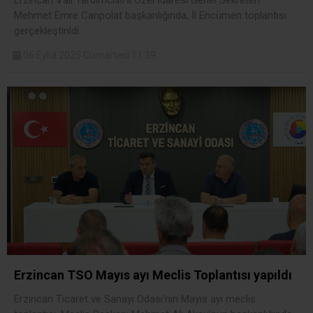
Mehmet Emre Canpolat başkanlığında, İl Encümen toplantısı
gerçekleştirildi.
06 Eylül 2025 Cumartesi 11:39
Erzincan TSO Mayıs ayı Meclis Toplantısı yapıldı
Erzincan Ticaret ve Sanayi Odası’nın Mayıs ayı meclis