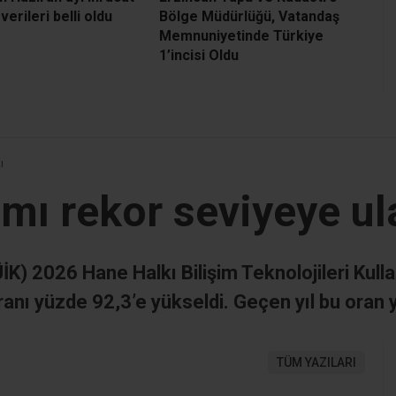
 verileri belli oldu
Bölge Müdürlüğü, Vatandaş
Memnuniyetinde Türkiye
1’incisi Oldu
ı
ımı rekor seviyeye ul
İK) 2026 Hane Halkı Bilişim Teknolojileri Kul
anı yüzde 92,3’e yükseldi. Geçen yıl bu oran 
TÜM YAZILARI