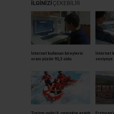
İLGİNİZİ
ÇEKEBİLİR
İnternet kullanan bireylerin
İnternet 
oranı yüzde 92,3 oldu
seviyeye 
Turizm geliri II. çeyrekte azaldı
Erzincan’ı