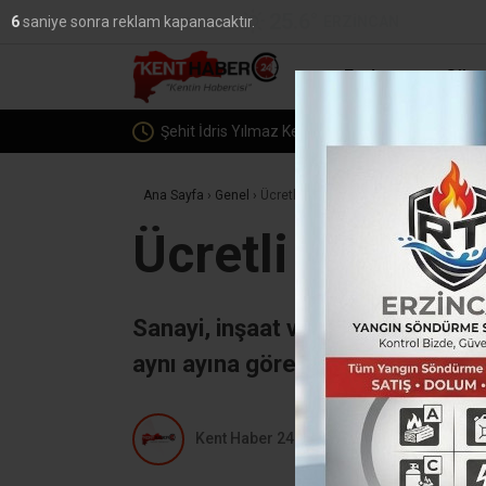
25.6
°
ERZINCAN
5
saniye sonra reklam kapanacaktır.
YAZARLAR
Erzincan
Günc
Şehit İdris Yılmaz Kemaliye’de dualarla anıldı, 
Ana Sayfa
›
Genel
›
Ücretli çalışan sayısı arttı
Ücretli çalışan 
Sanayi, inşaat ve ticaret-hizmet 
aynı ayına göre yüzde 2,0 arttı.
Kent Haber 24