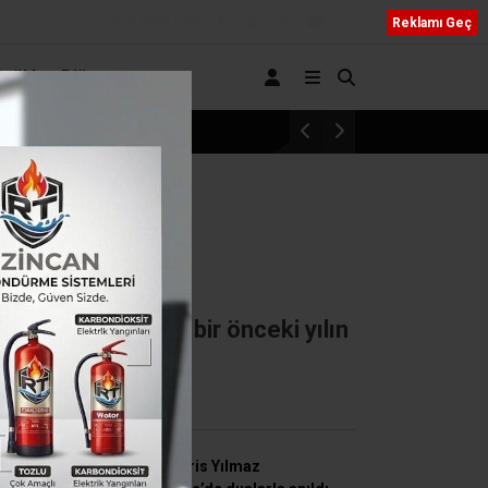
Bizi Takip Edin
Reklamı Geç
Sağlık
Diğer
Geleceğin Hafızlarıyla Bir Araya Geldiler
25 Haziran ayında bir önceki yılın
SON HABERLER
Şehit İdris Yılmaz