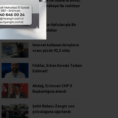
Kemaliye’de dualarla anıldı,
adı Yazmakaya’da caddeye
verildi
Geleceğin Hafızlarıyla Bir
Araya Geldiler
İnternet kullanan bireylerin
oranı yüzde 92,3 oldu
Fıtıklar, Erken Evrede Tedavi
Edilmeli!
Akdağ, Erzincan CHP İl
Başkanlığına atandı
Şehit Babası Zengin son
yolculuğuna uğurlandı