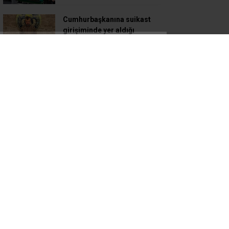
Cumhurbaşkanına suikast
girişiminde yer aldığı
belirtilen firari eski yüzbaşı
adliyeye sevk edildi
Erzincanlı 11 öğrenci umreye
dualarla uğurlandı
LGS’ de yerleştirme
sonuçları belli oldu
İnternet kullanımı rekor
seviyeye ulaştı