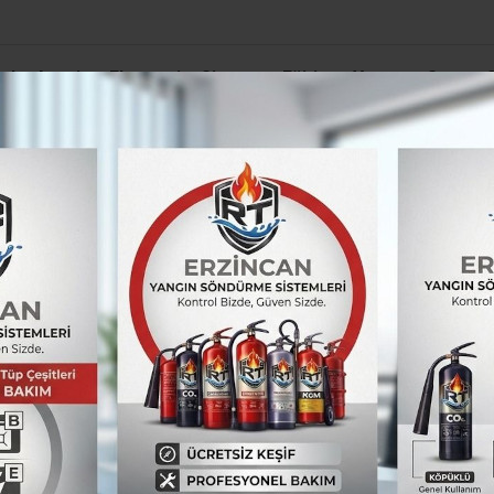
el
Asayiş
Ekonomi
Siyaset
Eğitim
Yaşam
Spor
adı Yazmakaya’da caddeye verildi
sayısı arttı
sektörleri toplamında ücretli çalışan sayısı 20
TÜM YAZILARI