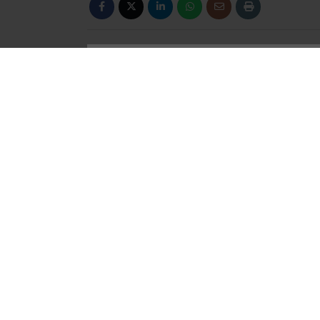
Araştırmaya göre internet üzerinden kamu
ticaret kullanım oranı ise yüzde 60’a çıkt
kullananların oranı da yüzde 22,9 olarak bel
En çok kullanılan uygulamalar sırasıyla
Wh
ve
Instagram
(yüzde 71,1) oldu.
İnternete bağlı cihazlarda ise internet bağla
yeni bir cihaz satın alırken en fazla önem v
edildi.