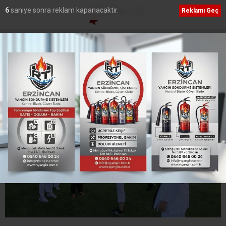
6
saniye sonra reklam kapanacaktır.
Reklamı Geç
Etiket:
okul sporları