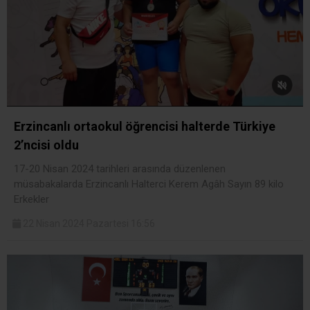
Erzincanlı ortaokul öğrencisi halterde Türkiye
2’ncisi oldu
17-20 Nisan 2024 tarihleri arasında düzenlenen
müsabakalarda Erzincanlı Halterci Kerem Agâh Sayın 89 kilo
Erkekler
22 Nisan 2024 Pazartesi 16:56