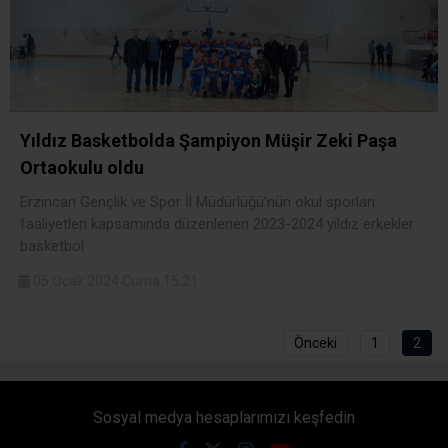
Yıldız Basketbolda Şampiyon Müşir Zeki Paşa
Ortaokulu oldu
Erzincan Gençlik ve Spor İl Müdürlüğü’nün okul sporları
faaliyetleri kapsamında düzenlenen 2023-2024 yıldız erkekler
basketbol
05 Ocak 2024 Cuma 15:21
Önceki
1
2
Sosyal medya hesaplarımızı keşfedin