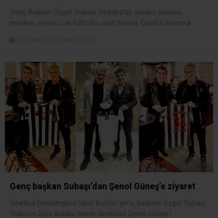
Genç Başkan Özgür Subaşı İstanbul’un sevilen sunucu,
manken, oyuncu ve futbolcu olan Nevide Çiçek’e İstanbul
23 Ocak 2026 Cuma 16:21
Genç başkan Subaşı’dan Şenol Güneş’e ziyaret
İstanbul Gençlergücü Spor Kulübü genç başkanı Özgür Subaşı
Trabzon Spor kulübü teknik direktörü Şenol Güneş’i