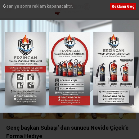
5
saniye sonra reklam kapanacaktır.
Reklamı Geç
Etiket:
Beşiktaş
Genç başkan Subaşı’ dan sunucu Nevide Çiçek’e
Forma Hediye