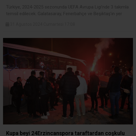
Türkiye, 2024-2025 sezonunda UEFA Avrupa Ligi’nde 3 takımla
temsil edilecek. Galatasaray, Fenerbahçe ve Beşiktaş’ın yer
31 Ağustos 2024 Cumartesi 17:08
Kupa beyi 24Erzincanspora taraftardan coşkulu