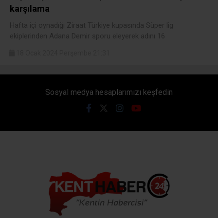
karşılama
Hafta içi oynadığı Ziraat Türkiye kupasında Süper lig
ekiplerinden Adana Demir sporu eleyerek adını 16
18 Ocak 2024 Perşembe 21:31
Sosyal medya hesaplarımızı keşfedin