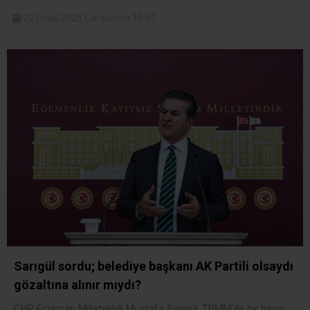
22 Ocak 2025 Çarşamba 10:50
Sarıgül sordu; belediye başkanı AK Partili olsaydı
gözaltına alınır mıydı?
CHP Erzincan Milletvekili Mustafa Sarıgül, TBMM’de bir basın