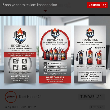
5
saniye sonra reklam kapanacaktır.
Reklamı Geç
azı Sosyal
HSK Başkanvekili Aydoğdu ve Teftiş Kurulu Baş
ziyaret
Erdem’den Erzincan Adliyesi’ne ziyaret
Ana Sayfa
›
Erzincan
Kaymakam Kaptanoğlu,
Kayacık köyünü ziyaret
etti
KAYMAKAM KAPTANOĞLU, KAYACIK KÖYÜNÜ
ZİYARET ETTİ
Kent Haber 24
TÜM YAZILARI
Giriş: 03-11-2020 09:12
Erzincan