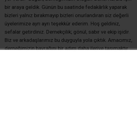
bir araya geldik. Günün bu saatinde fedakârlık yaparak
bizleri yalnız bırakmayıp bizleri onurlandıran siz değerli
üyelerimize ayrı ayrı teşekkür ederim. Hoş geldiniz,
sefalar getirdiniz. Dernekçilik; gönül, sabır ve ekip işidir.
Biz ve arkadaşlarımız bu duyguyla yola çıktık. Amacımız,
derneğimizin bayrağını bir adım daha ileriye taşımaktır.
Bu vesileyle, derneğimizin kuruluşundan bugüne kadar
hizmet etmiş başkanlarımıza ve değerli yönetim kurulu
üyelerimize ayrı ayrı teşekkür ederim. Ben ve ekibim
olarak önceliğimiz tabana inmek ve üyelerimizin iyi ve
kötü günlerinde yanlarında olmaktır.
BAŞKAN TAŞKIN HEDEFLERİNİ AÇIKLADI
Yeni dönem hedef ve faaliyetlerini de açıklayan başkan
Taşkın konuşmasının devamında şu ifadelere yer verdi:
Dernek üyelerimizin birinci derece yakınlarının