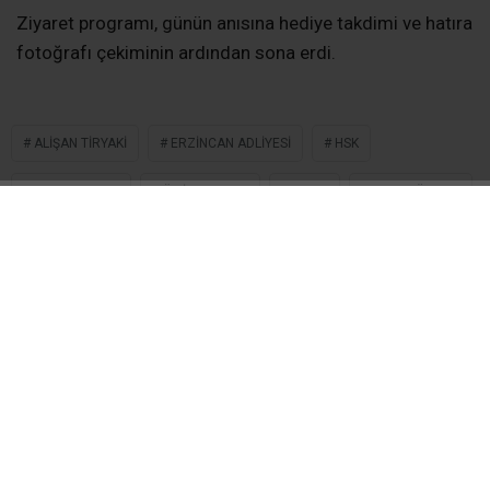
fotoğrafı çekiminin ardından sona erdi.
ALIŞAN TIRYAKI
ERZINCAN ADLIYESI
HSK
MEHMET AVCI
ÜMIT KAYMAZ
YARGI
YAVUZ ÖZCAN
İLGİNİZİ
ÇEKEBİLİR