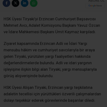
HSK Üyesi Tiryaki’yi Erzincan Cumhuriyet Başsavcısı
Mehmet Avcı, Adalet Komisyonu Başkanı Yavuz Özcan
ve İdare Mahkemesi Başkanı Ümit Kaymaz karşıladı.
Ziyaret kapsamında Erzincan Adli ve İdari Yargı
mensubu hâkim ve cumhuriyet savcılarıyla bir araya
gelen Tiryaki, yürütülen yargı faaliyetleri hakkında
değerlendirmelerde bulundu. Adli ve idari yargının
işleyişine ilişkin bilgi alan Tiryaki, yargı mensuplarıyla
görüş alışverişinde bulundu.
HSK Üyesi Alişan Tiryaki, Erzincan yargı teşkilatına
adaletin tecellisi için yürüttükleri özverili çalışmalardan
dolayı teşekkür ederek görevlerinde başarılar diledi.
Ziyaret programı, günün anısına hediye takdimi ve hatıra