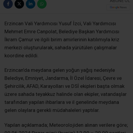
ABONE OL
Erzincan Vali Yardımcısı Yusuf İzci, Vali Yardımcısı
Mehmet Emre Canpolat, Belediye Başkan Yardımcısı
İkram Çamur ve ilgili birim amirlerinin katılımıyla kriz
merkezi oluşturularak, sahada yürütülen çalışmalar
koordine edildi.
Erzincan’da meydana gelen yoğun yağış nedeniyle
Belediye, Emniyet, Jandarma, İl Özel İdaresi, Çevre ve
Şehircilik, AFAD, Karayolları ve DSİ ekipleri başta olmak
üzere sahada teyakkuz halinde olan ekipler, vatandaşlar
tarafından yapılan ihbarlara ve il genelinde meydana
gelen olaylara gerekli müdahaleleri yaptılar.
Yapılan açıklamada; Meteorolojiden alınan verilere göre;
09.06.2024 Pazar günü (bugün) 12.00 – 20.00 saatleri