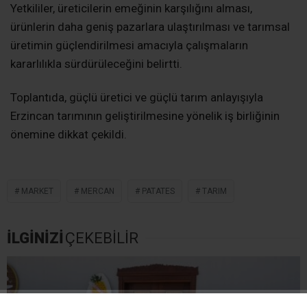
Yetkililer, üreticilerin emeğinin karşılığını alması,
ürünlerin daha geniş pazarlara ulaştırılması ve tarımsal
üretimin güçlendirilmesi amacıyla çalışmaların
kararlılıkla sürdürüleceğini belirtti.
Toplantıda, güçlü üretici ve güçlü tarım anlayışıyla
Erzincan tarımının geliştirilmesine yönelik iş birliğinin
önemine dikkat çekildi.
MARKET
MERCAN
PATATES
TARIM
İLGİNİZİ
ÇEKEBİLİR