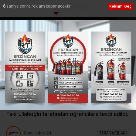
5
saniye sonra reklam kapanacaktır.
Reklamı Geç
ii İbadete Açıldı
Hayat 112 Acil Mobil Uygulaması Kamu
Yayında
Ana Sayfa
›
Yerel
9 Öğrenci Hafızlık belgesi
aldı
Recep Demir Kur’an Kursu’nda hafızlık eğitimini
başarıyla tamamlayan 9 öğrenci için İl Müftülüğü
makamında belge takdim programı düzenlendi.
Programda hafızlık belgeleri, İl Müftüsü İsmail
Fakirullahoğlu tarafından öğrencilere tevdi edildi.
Kent Haber 24
TÜM YAZILARI