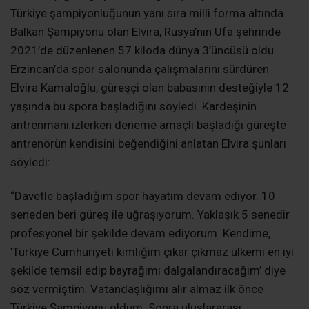
Türkiye şampiyonluğunun yanı sıra milli forma altında
Balkan Şampiyonu olan Elvira, Rusya’nın Ufa şehrinde
2021’de düzenlenen 57 kiloda dünya 3’üncüsü oldu.
Erzincan’da spor salonunda çalışmalarını sürdüren
Elvira Kamaloğlu, güreşçi olan babasının desteğiyle 12
yaşında bu spora başladığını söyledi. Kardeşinin
antrenmanı izlerken deneme amaçlı başladığı güreşte
antrenörün kendisini beğendiğini anlatan Elvira şunları
söyledi:
“Davetle başladığım spor hayatım devam ediyor. 10
seneden beri güreş ile uğraşıyorum. Yaklaşık 5 senedir
profesyonel bir şekilde devam ediyorum. Kendime,
’Türkiye Cumhuriyeti kimliğim çıkar çıkmaz ülkemi en iyi
şekilde temsil edip bayrağımı dalgalandıracağım’ diye
söz vermiştim. Vatandaşlığımı alır almaz ilk önce
Türkiye Şampiyonu oldum. Sonra uluslararası