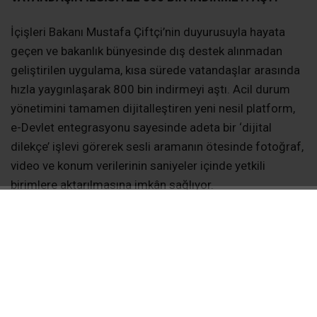
İçişleri Bakanı Mustafa Çiftçi’nin duyurusuyla hayata
geçen ve bakanlık bünyesinde dış destek alınmadan
geliştirilen uygulama, kısa sürede vatandaşlar arasında
hızla yaygınlaşarak 800 bin indirmeyi aştı. Acil durum
yönetimini tamamen dijitalleştiren yeni nesil platform,
e-Devlet entegrasyonu sayesinde adeta bir ‘dijital
dilekçe’ işlevi görerek sesli aramanın ötesinde fotoğraf,
video ve konum verilerinin saniyeler içinde yetkili
birimlere aktarılmasına imkân sağlıyor.
TEK DİJİTAL ÇATI ALTINDA BÜTÜNLEŞİK HİZMET
Platform bünyesinde tek bir dijital çatı altında toplanan
İlk Yardım, Asayiş, AFAD (Enkaz Altındayım, mahsur
kalma, hasar tespiti vb.), Okul Acil, KADES, Sahipsiz
Sokak Hayvanları (kırmızı kod takipli), UYUMA