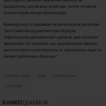
geçirdiğimiz yenilikler sayesinde teknoloji ile
buluşturmayı, bürokrasiyi azaltmayı, verimli ve kaliteli
üretime teşvik etmeyi sürdüreceğiz.
Bakanlığımızın iç kaynakları ve personelince geliştirilen
TarımCebimde uygulamamızda ihtiyaçlar
doğrultusunda güncellemeler yapılarak yeni hizmetler
eklenecektir. Bu minvalde, son güncellemeyle eklenen
yeni hizmetlerin üreticilerimize ve sektörümüze hayır ve
bereket getirmesini diliyorum.”
İBRAHIM YUMAKLI
ILAÇ
TARIMCEBIMDE
VETERINER
İLGİNİZİ
ÇEKEBİLİR