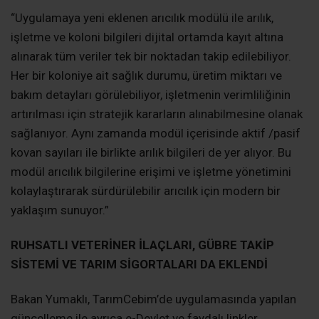
“Uygulamaya yeni eklenen arıcılık modülü ile arılık,
işletme ve koloni bilgileri dijital ortamda kayıt altına
alınarak tüm veriler tek bir noktadan takip edilebiliyor.
Her bir koloniye ait sağlık durumu, üretim miktarı ve
bakım detayları görülebiliyor, işletmenin verimliliğinin
artırılması için stratejik kararların alınabilmesine olanak
sağlanıyor. Aynı zamanda modül içerisinde aktif /pasif
kovan sayıları ile birlikte arılık bilgileri de yer alıyor. Bu
modül arıcılık bilgilerine erişimi ve işletme yönetimini
kolaylaştırarak sürdürülebilir arıcılık için modern bir
yaklaşım sunuyor.”
RUHSATLI VETERİNER İLAÇLARI, GÜBRE TAKİP
SİSTEMİ VE TARIM SİGORTALARI DA EKLENDİ
Bakan Yumaklı, TarımCebim’de uygulamasında yapılan
güncelleme ile ayrıca e-Devlet ve faydalı linkler