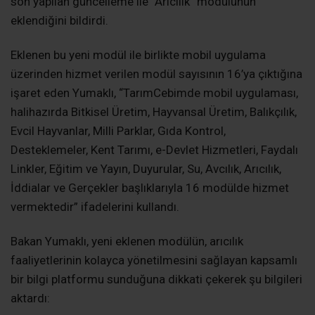
son yapılan güncelleme ile “Arıcılık” modülünün
eklendiğini bildirdi.
Eklenen bu yeni modül ile birlikte mobil uygulama
üzerinden hizmet verilen modül sayısının 16’ya çıktığına
işaret eden Yumaklı, “TarımCebimde mobil uygulaması,
halihazırda Bitkisel Üretim, Hayvansal Üretim, Balıkçılık,
Evcil Hayvanlar, Milli Parklar, Gıda Kontrol,
Desteklemeler, Kent Tarımı, e-Devlet Hizmetleri, Faydalı
Linkler, Eğitim ve Yayın, Duyurular, Su, Avcılık, Arıcılık,
İddialar ve Gerçekler başlıklarıyla 16 modülde hizmet
vermektedir” ifadelerini kullandı.
Bakan Yumaklı, yeni eklenen modülün, arıcılık
faaliyetlerinin kolayca yönetilmesini sağlayan kapsamlı
bir bilgi platformu sunduğuna dikkati çekerek şu bilgileri
aktardı: