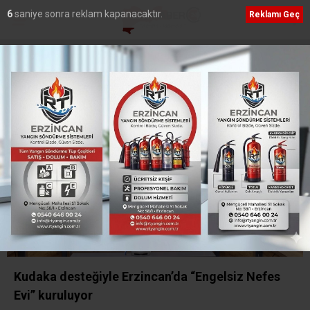
6
saniye sonra reklam kapanacaktır.
Reklamı Geç
Etiket:
SOGEP
Kudaka desteğiyle Erzincan’da “Engelsiz Nefes
Evi” kuruluyor