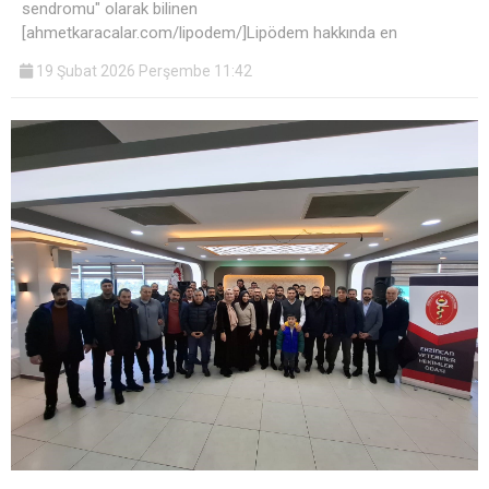
sendromu" olarak bilinen
[ahmetkaracalar.com/lipodem/]Lipödem hakkında en
19 Şubat 2026 Perşembe 11:42