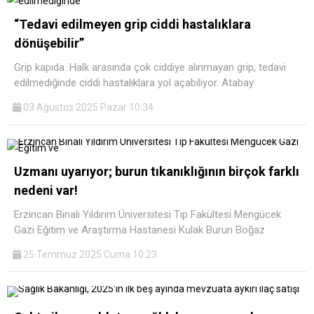
“Tedavi edilmeyen grip ciddi hastalıklara
dönüşebilir”
Grip kapıda. Halk arasında çok ciddiye alınmayan grip, tedavi
edilmediğinde ciddi hastalıklara yol açabiliyor. Atabay
03 Ağustos 2025 Pazar 10:34
Uzmanı uyarıyor; burun tıkanıklığının birçok farklı
nedeni var!
Erzincan Binali Yıldırım Üniversitesi Tıp Fakültesi Mengücek
Gazi Eğitim ve Araştırma Hastanesi Kulak Burun Boğaz
25 Temmuz 2025 Cuma 10:23