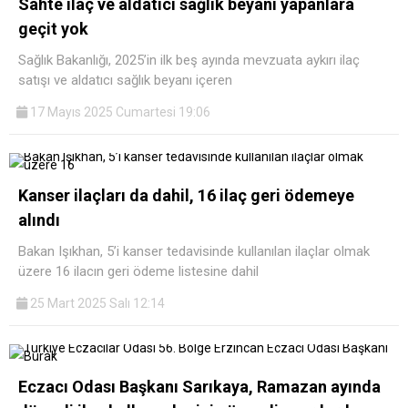
Sahte ilaç ve aldatıcı sağlık beyanı yapanlara
geçit yok
Sağlık Bakanlığı, 2025’in ilk beş ayında mevzuata aykırı ilaç
satışı ve aldatıcı sağlık beyanı içeren
17 Mayıs 2025 Cumartesi 19:06
Kanser ilaçları da dahil, 16 ilaç geri ödemeye
alındı
Bakan Işıkhan, 5’i kanser tedavisinde kullanılan ilaçlar olmak
üzere 16 ilacın geri ödeme listesine dahil
25 Mart 2025 Salı 12:14
Eczacı Odası Başkanı Sarıkaya, Ramazan ayında