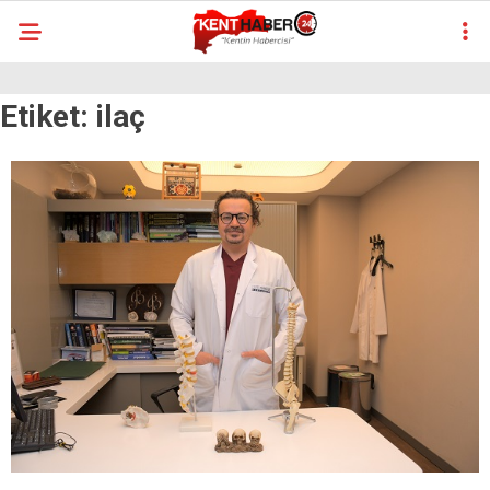
Reklamı Geç
21.5
°
ERZINCAN
Etiket:
ilaç
YAZARLAR
ERZINCAN
GÜNCEL
ASAYIŞ
EKONOMI
SIYASET
EĞITIM
YAŞAM
SPOR