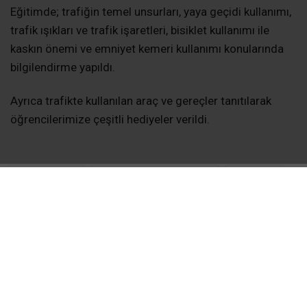
Eğitimde; trafiğin temel unsurları, yaya geçidi kullanımı,
trafik ışıkları ve trafik işaretleri, bisiklet kullanımı ile
kaskın önemi ve emniyet kemeri kullanımı konularında
bilgilendirme yapıldı.
Ayrıca trafikte kullanılan araç ve gereçler tanıtılarak
öğrencilerimize çeşitli hediyeler verildi.
KUR'AN KURSU
MEHMET FURKAN TAŞKIRAN
REFAHIYE
TRAFIK
İLGİNİZİ
ÇEKEBİLİR