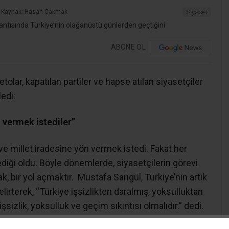
Kaynak: Hasan Çakmak
Siyaset
ABONE OL
etolar, kapatılan partiler ve hapse atılan siyasetçiler
edi:
n vermek istediler”
ve millet iradesine yön vermek istedi. Fakat her
ediği oldu. Böyle dönemlerde, siyasetçilerin görevi
, bir yol açmaktır. Mustafa Sarıgül, Türkiye’nin artık
rterek, “Türkiye işsizlikten daralmış, yoksulluktan
izlik, yoksulluk ve geçim sıkıntısı olmalıdır.” dedi.