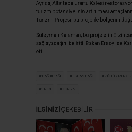
Ayrıca, Altıntepe Urartu Kalesi restorasyo
turizm potansiyelinin artırılması amaçlan
Turizmi Projesi, bu proje ile bölgenin doğa
Süleyman Karaman, bu projelerin Erzincan’
sağlayacağını belirtti. Bakan Ersoy ise Ka
etti.
DAĞ KIZAĞI
ERGAN DAĞI
KÜLTÜR MERKEZ
TREN
TURIZM
İLGİNİZİ
ÇEKEBİLİR