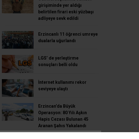
girişiminde yer aldığı
belirtilen firari eski yüzbaşı
adliyeye sevk edildi
Erzincanlı 11 öğrenci umreye
dualarla uğurlandı
LGS’ de yerleştirme
sonuçları belli oldu
İnternet kullanımı rekor
seviyeye ulaştı
Erzincan’da Büyük
Operasyon: 80 Yılı Aşkın
Hapis Cezası Bulunan 45
Aranan Şahıs Yakalandı