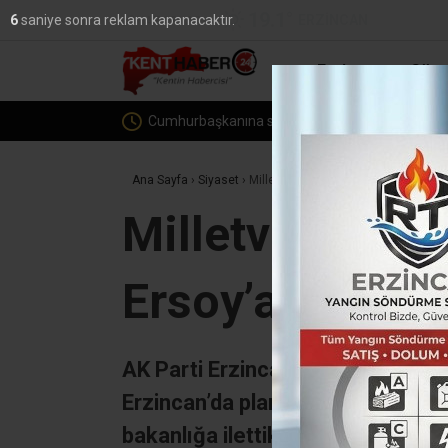
19.1
°
ERZINCAN
5
saniye sonra reklam kapanacaktır.
YAZARLAR
Erzincan
Günc
Cumhurbaşkanına suikast girişiminde yer aldığı be
Ana Sayfa
›
Siyaset
›
Milletvekili Karaman’dan Kültür ve T
Milletvekili K
Ersoy’a ziyaret
AK Parti Erzincan Milletvekili S
Erzincan’da planlanan ve devam e
bakanlığa ilettikleri taleplerin ö