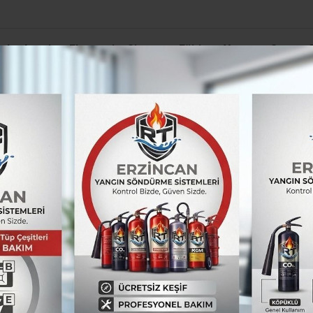
el
Asayiş
Ekonomi
Siyaset
Eğitim
Yaşam
Spor
lirtilen firari eski yüzbaşı adliyeye sevk edildi
urizm Bakanı Ersoy’a ziyaret
araman’dan Kültür ve 
üleyman Karaman, Kültür ve Turizm Bakanı Meh
den projeler hakkında istişarelerde bulundu. 
nemine vurgu yaptı.