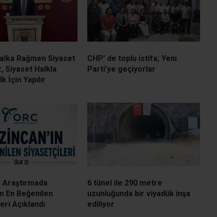
Halka Rağmen Siyaset
CHP’ de toplu istifa; Yeni
, Siyaset Halkla
Parti’ye geçiyorlar
lk İçin Yapılır
ik Araştırmada
6 tünel ile 290 metre
ın En Beğenilen
uzunluğunda bir viyadük inşa
eri Açıklandı
ediliyor