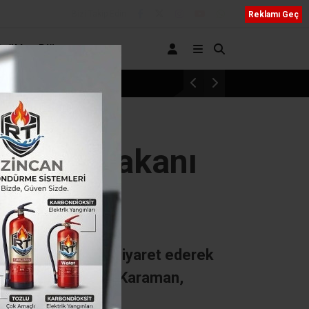
Bizi Takip Edin
Reklamı Geç
Sağlık
Diğer
Erzincanlı 11 öğrenci umreye dualarla uğurl
Turizm Bakanı
met Nuri Ersoy’u ziyaret ederek
Ziyaret sırasında, Karaman,