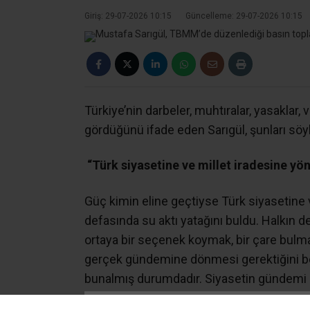
Giriş: 29-07-2026 10:15
Güncelleme: 29-07-2026 10:15
Türkiye’nin darbeler, muhtıralar, yasaklar, v
gördüğünü ifade eden Sarıgül, şunları söyl
“Türk siyasetine ve millet iradesine yö
Güç kimin eline geçtiyse Türk siyasetine 
defasında su aktı yatağını buldu. Halkın d
ortaya bir seçenek koymak, bir çare bulmak
gerçek gündemine dönmesi gerektiğini beli
bunalmış durumdadır. Siyasetin gündemi işs