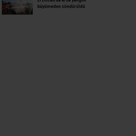
Erzincan’da arsa yangını
büyümeden söndürüldü