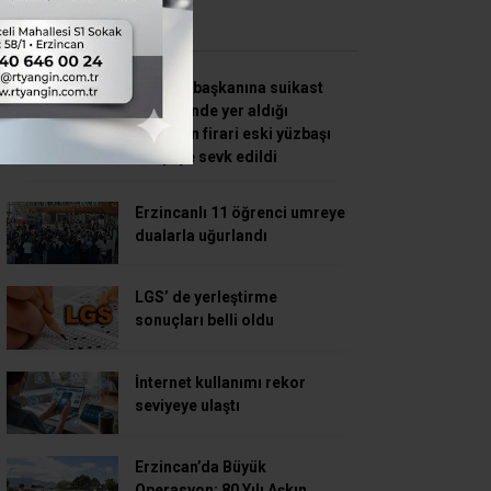
SON HABERLER
Cumhurbaşkanına suikast
girişiminde yer aldığı
belirtilen firari eski yüzbaşı
adliyeye sevk edildi
Erzincanlı 11 öğrenci umreye
dualarla uğurlandı
LGS’ de yerleştirme
sonuçları belli oldu
İnternet kullanımı rekor
seviyeye ulaştı
Erzincan’da Büyük
Operasyon: 80 Yılı Aşkın