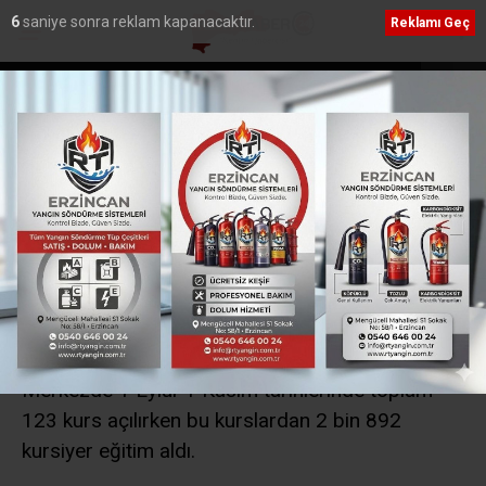
5
saniye sonra reklam kapanacaktır.
Reklamı Geç
e yer aldığı
Erzincanlı 11 öğrenci umreye dualarla uğurlandı
 sevk edildi
Ana Sayfa
›
Erzincan
Halk Eğitim Merkezindeki
123 kurstan 2 bin 892
kursiyer faydalandı
Erzincan Halk Eğitim Merkezinde 2021-2022
öğretim yılı kursları yoğun katılımla devam ediyor.
Merkezde 1 Eylül-1 Kasım tarihlerinde toplam
123 kurs açılırken bu kurslardan 2 bin 892
kursiyer eğitim aldı.