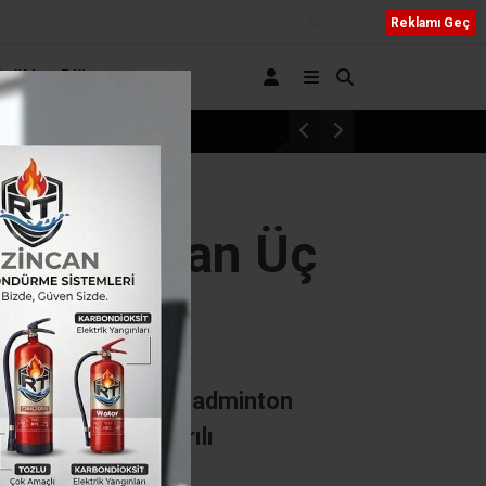
Bizi Takip Edin
Reklamı Geç
Sağlık
Diğer
ş yolu açıldı
usturya’dan Üç
Austria Open 2026 Badminton
men Bektaş, başarılı