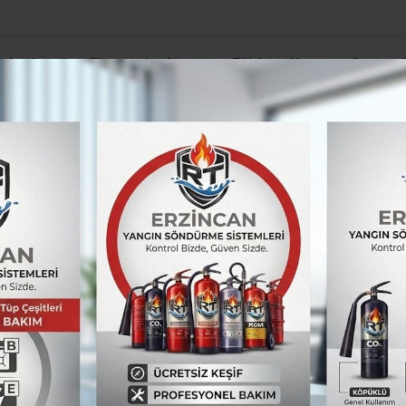
el
Asayiş
Ekonomi
Siyaset
Eğitim
Yaşam
Spor
Öğrenci affı yürürlüğe girdi: Üniversiteye dönü
urya’dan Üç Bronz Madalya Kazandılar
li Badmintoncular Av
 Kazandılar
nlenen ve 32 ülkenin katıldığı uluslararası 
incanlı milli sporcular Emre Sönmez ve Yase
 3 bronz madalya ile tamamladı.