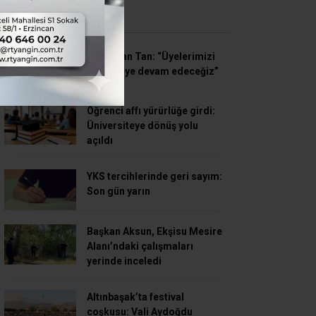
SON HABERLER
Süleyman Tan: “Üyelerimizi
dinlemeye devam edeceğiz”
Öğrenci affı yürürlüğe girdi:
Üniversiteye dönüş yolu
açıldı
YKS tercihlerinde geri sayım:
Son gün yarın
Başkan Aksun, Ekşisu Mesire
Alanı’ndaki çalışmaları
yerinde inceledi
Altınbaşak’ta festival
coşkusu: Vali Aydoğdu