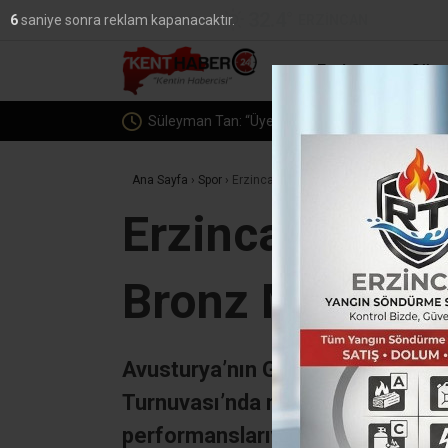
32.4
°
ERZINCAN
5
saniye sonra reklam kapanacaktır.
YAZARLAR
Erzincan
Günc
deceğiz”
Ana Sayfa
›
Spor
›
Erzincanlı Milli Badmintoncular Avust
Erzincanlı Mil
Bronz Madalya
Avusturya’nın Graz şehrinde düze
Turnuvası’nda mücadele eden Erz
performanslarıyla organizasyonu