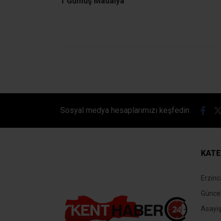
1 Gümüş Madalya
Ana Sayfa
›
Spor
›
Erzincanlı Millî Sporcudan Avrupa Üçü
Erzincanlı Mil
Polonya’nın Wroclaw kentinde dü
Tüfek Erkekler Takım kategorisin
arkadaşlarıyla birlikte 1871.1 p
Kent Haber 24
Giriş: 04-08-2026 10:35
Güncelleme: 04-08-2026 10:35