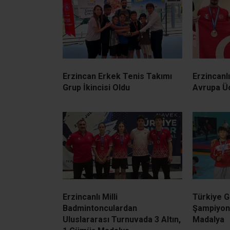
Erzincan Erkek Tenis Takımı
Erzincanl
Grup İkincisi Oldu
Avrupa Ü
Erzincanlı Milli
Türkiye 
Badmintonculardan
Şampiyona
Uluslararası Turnuvada 3 Altın,
Madalya