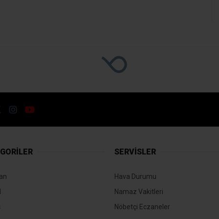
ncülüğü
lî Sporcudan Avrupa
zenlenen Atıcılık Tüm Dallar U23 Avrupa Şam
de mücadele eden Erzincanlı millî sporcu Gali
uan toplayarak Avrupa 3’üncüsü oldu.
TÜM YAZILARI
Kaynak: Hasan Çakmak
Spor