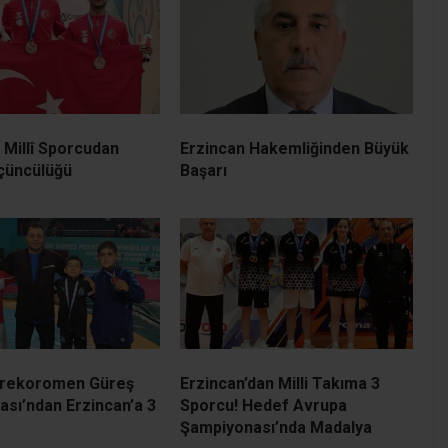
ı Millî Sporcudan
Erzincan Hakemliğinden Büyük
çüncülüğü
Başarı
Grekoromen Güreş
Erzincan’dan Milli Takıma 3
sı’ndan Erzincan’a 3
Sporcu! Hedef Avrupa
Şampiyonası’nda Madalya