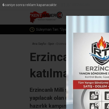
31.6
°
ERZINCAN
5
saniye sonra reklam kapanacaktır.
YAZARLAR
Erzincan
Günc
n Tan: “Üyelerimizi dinlemeye devam edeceğiz”
Ana Sayfa
›
Spor
›
Erzincanlı badmintoncular uluslararası
Erzincanlı bad
katılmak için 
Erzincanlı Milli sporcular Badmi
yapılacak olan uluslar arası tur
hazırlık kampına katıldılar.