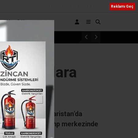
Bizi Takip Edin
Reklamı Geç
Sağlık
Diğer
ci affı yürürlüğe girdi: Üniversiteye dönüş yolu açıldı
rası maçlara
ya, Çekya ve Bulgaristan’da
impiyat Hazırlık Kamp merkezinde