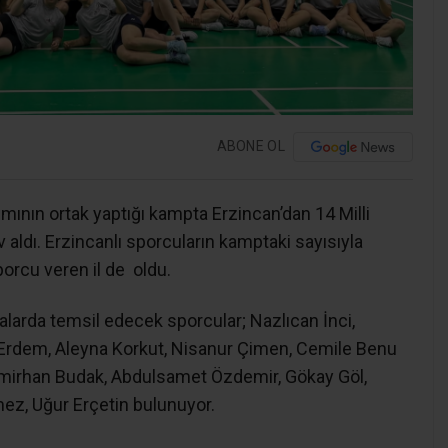
ABONE OL
kımının ortak yaptığı kampta Erzincan’dan 14 Milli
 aldı. Erzincanlı sporcuların kamptaki sayısıyla
porcu veren il de oldu.
valarda temsil edecek sporcular; Nazlıcan İnci,
Erdem, Aleyna Korkut, Nisanur Çimen, Cemile Benu
Emirhan Budak, Abdulsamet Özdemir, Gökay Göl,
mez, Uğur Erçetin bulunuyor.