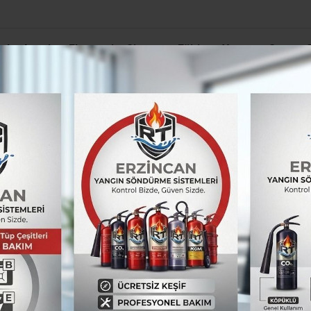
el
Asayiş
Ekonomi
Siyaset
Eğitim
Yaşam
Spor
Öğren
 maçlara katılmak için kampa girdi
mintoncular uluslara
kampa girdi
nton federasyonunun programında yer alan İtal
nuvalara katılmak için Ankara’da Badminton Ol