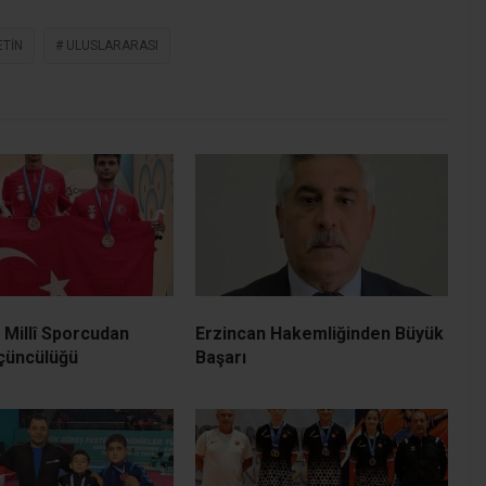
ETIN
ULUSLARARASI
ı Millî Sporcudan
Erzincan Hakemliğinden Büyük
çüncülüğü
Başarı