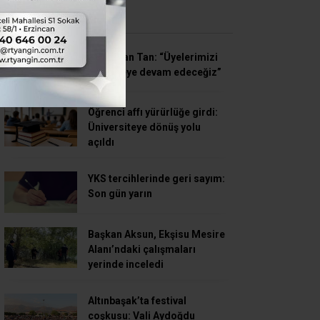
SON HABERLER
Süleyman Tan: “Üyelerimizi
dinlemeye devam edeceğiz”
Öğrenci affı yürürlüğe girdi:
Üniversiteye dönüş yolu
açıldı
YKS tercihlerinde geri sayım:
Son gün yarın
Başkan Aksun, Ekşisu Mesire
Alanı’ndaki çalışmaları
yerinde inceledi
Altınbaşak’ta festival
coşkusu: Vali Aydoğdu