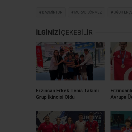
BADMINTON
MURAD SÖNMEZ
UĞUR ERÇ
İLGİNİZİ
ÇEKEBİLİR
Erzincan Erkek Tenis Takımı
Erzincanl
Grup İkincisi Oldu
Avrupa Ü