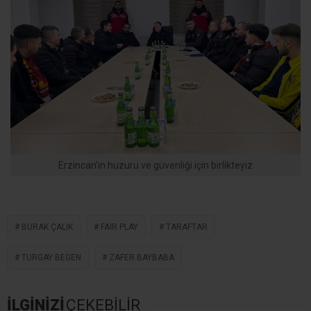
Erzincan’ın huzuru ve güvenliği için birlikteyiz
BURAK ÇALIK
FAIR PLAY
TARAFTAR
TURGAY BEGEN
ZAFER BAYBABA
İLGİNİZİ
ÇEKEBİLİR