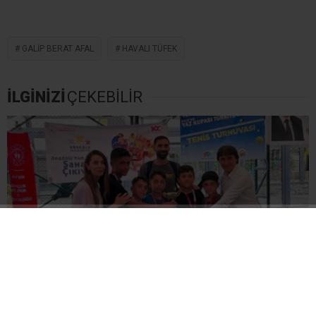
GALIP BERAT AFAL
HAVALI TÜFEK
İLGİNİZİ
ÇEKEBİLİR
Erzincan Erkek Tenis Takımı Grup İkincisi Oldu