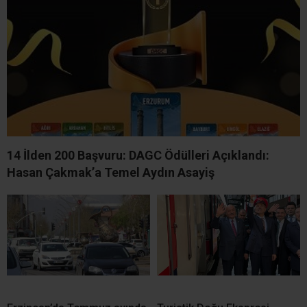
14 İlden 200 Başvuru: DAGC Ödülleri Açıklandı:
Hasan Çakmak’a Temel Aydın Asayiş