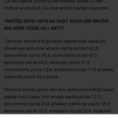
1,3’ünü traktör, yüzde 0,5’ini minibüs, yüzde 0,2’sini
otobüs ve yüzde 0,1’ini özel amaçlı taşıtlar oluşturdu.
TRAFİĞE KAYDI YAPILAN TAŞIT SAYISI BİR ÖNCEKİ
AYA GÖRE YÜZDE 36,1 ARTTI
Temmuz ayında trafiğe kaydı yapılan taşıt sayısı bir
önceki aya göre özel amaçlı taşıtta yüzde 162,8,
kamyonette yüzde 90,4, otomobilde yüzde 47,1,
kamyonda yüzde 44,3, otobüste yüzde 31,9,
motosiklette yüzde 23,6, minibüste yüzde 17,8 artarken
traktörde yüzde 43,5 azaldı.
Temmuz ayında geçen yılın aynı ayına göre trafiğe kaydı
yapılan taşıt sayısı özel amaçlı taşıtta yüzde 127,1,
kamyonette yüzde 20,0 artarken traktörde yüzde 55,0,
kamyonda yüzde 25,9, minibüste yüzde 22,4, otobüste
yüzde 19,5, motosiklette yüzde 12,1 ve otomobilde