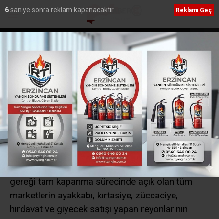
5
saniye sonra reklam kapanacaktır.
Reklamı Geç
nden PGL’ye katılmama
Erzincan’a Özel Eğitimde Dev Yatırım: Sümer Ö
Eğitim Meslek Okulu İçin İmzalar Atıldı”
Ana Sayfa
›
Güncel
Erzincan’da tam
kapanmada marketlerin
bazı reyonları
açılmayacak
Erzincan’da İl Umumi Hıfzıssıhha Kurulu kararları
gereği tam kapanma sürecinde açık olan tüm
marketlerin ayakkabı, kırtasiye, züccaciye,
hırdavat ve giyecek satışı yapan reyonlarının