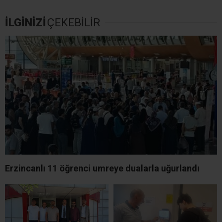
İLGİNİZİ
ÇEKEBİLİR
Erzincanlı 11 öğrenci umreye dualarla uğurlandı