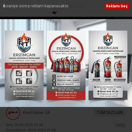
5
saniye sonra reklam kapanacaktır.
Reklamı Geç
vi Edilmeli!
Akdağ, Erzincan CHP İl Başkanlığına atandı
Ana Sayfa
›
Yerel
Erzincan’da sulama
projelerine imzalar atıldı
Doğu Anadolu’da tarım sektörünün parlayan
yıldızı olan Erzincan’da tarım sektörüne yatırımlar
devam ediyor.
Kent Haber 24
TÜM YAZILARI
Giriş: 26-06-2025 07:38
Yerel
Güncelleme: 26-06-2025 07:38