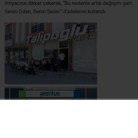
ihtiyacına dikkat çekerek, “Bu nedenle artık değişim şart.
Senin Odan, Senin Sesin.” ifadelerini kullandı.