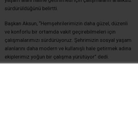
yaşam alanı haline getirilmesi için çalışmaların aralıksız
sürdürüldüğünü belirtti.
Başkan Aksun, “Hemşehrilerimizin daha güzel, düzenli
ve konforlu bir ortamda vakit geçirebilmeleri için
çalışmalarımızı sürdürüyoruz. Şehrimizin sosyal yaşam
alanlarını daha modern ve kullanışlı hale getirmek adına
ekiplerimiz yoğun bir çalışma yürütüyor” dedi.