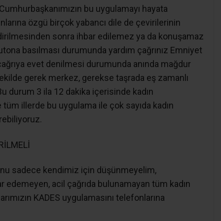
ri Cumhurbaşkanımızın bu uygulamayı hayata
arına özgü birçok yabancı dile de çevirilerinin
indirilmesinden sonra ihbar edilemez ya da konuşamaz
butona basılması durumunda yardım çağrınız Emniyet
Bu çağrıya evet denilmesi durumunda anında mağdur
 şekilde gerek merkez, gerekse taşrada eş zamanlı
 Bu durum 3 ila 12 dakika içerisinde kadın
e tüm illerde bu uygulama ile çok sayıda kadın
rebiliyoruz.
RİLMELİ
unu sadece kendimiz için düşünmeyelim,
bar edemeyen, acil çağrıda bulunamayan tüm kadın
larımızın KADES uygulamasını telefonlarına