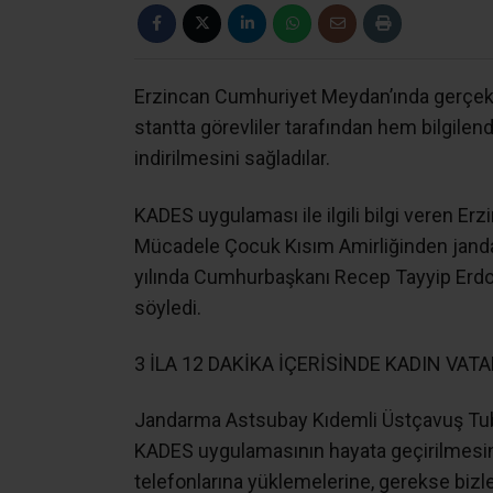
Erzincan Cumhuriyet Meydan’ında gerçekleşt
stantta görevliler tarafından hem bilgilen
indirilmesini sağladılar.
KADES uygulaması ile ilgili bilgi veren Erz
Mücadele Çocuk Kısım Amirliğinden jan
yılında Cumhurbaşkanı Recep Tayyip Erdoğa
söyledi.
3 İLA 12 DAKİKA İÇERİSİNDE KADIN VA
Jandarma Astsubay Kıdemli Üstçavuş Tuba 
KADES uygulamasının hayata geçirilmesini
telefonlarına yüklemelerine, gerekse bizl