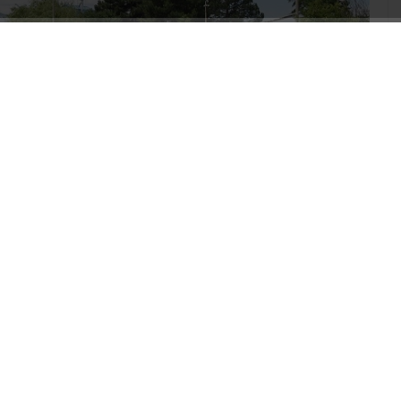
ABONE OL
a; kasten yaralama, kasten öldürme, bina içinde
zlık, silahlı terör örgütüne üye olma, bir yabancıyı
n sağlama, nitelikli silah ve mühimmat bulundurma,