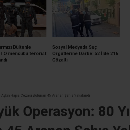
Kırmızı Bültenle
Sosyal Medyada Suç
ETÖ mensubu terörist
Örgütlerine Darbe: 52 İlde 216
andı
Gözaltı
ı Aşkın Hapis Cezası Bulunan 45 Aranan Şahıs Yakalandı
yük Operasyon: 80 Yı