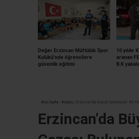
Değer Erzincan Müftülük Spor
10 yıldır 
Kulübü’nde öğrencilere
aranan F
güvenlik eğitimi
B.K yakal
Ana Sayfa
›
Asayiş
›
Erzincan’da Büyük Operasyon: 80 Yıl
Erzincan’da Bü