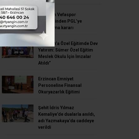
SON HABERLER
Erzincan Vefaspor
yönetiminden PGL’ye
katılmama kararı
Erzincan’a Özel Eğitimde Dev
Yatırım: Sümer Özel Eğitim
Meslek Okulu İçin İmzalar
Atıldı”
Erzincan Emniyet
Personeline Finansal
Okuryazarlık Eğitimi
Şehit İdris Yılmaz
Kemaliye’de dualarla anıldı,
adı Yazmakaya’da caddeye
verildi