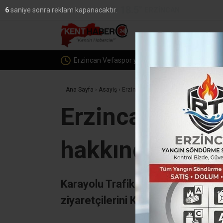
18.5
°
ERZINCAN
5
saniye sonra reklam kapanacaktır.
YAZARLAR
Erzincan
Günc
E
Ana Sayfa
›
Asayiş
›
Erzincan’da Jandarma KADES uygulam
Erzincan’da J
hakkında bilgil
Karayolu Trafik Haftası kapsamın
ziyaretçilerini Kadın Destek Uyg