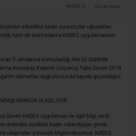
ABONE OL
irilen etkinlikte kadın ziyaretçiler uğradıkları
dirildi, hem de telefonlarına KADES uygulamasının
incan İl Jandarma Komutanlığı Aile İçi Şiddetle
darma Astsubay Kıdemli Üstçavuş Tuba Güven 2018
n’ın talimatları doğrultusunda hayata geçirildiğini
TANDAŞLARIMIZA ULAŞILIYOR
Güven KADES uygulaması ile ilgili bilgi verdi.
n ardından özellikle kadın vatandaşları gerek
ere ulaşmaları yönünde bilgilendiriyoruz. KADES