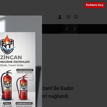
Bizi Takip Edin
Reklamı Geç
Sağlık
Diğer
n İmzalar Atıldı”
laması
 jandarma açtığı stant ile Kadın
onlarına yüklemeleri sağlandı.