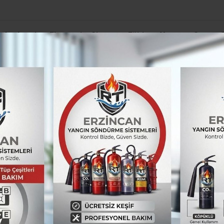
el
Asayiş
Ekonomi
Siyaset
Eğitim
Yaşam
Spor
rzincan’a Özel Eğitimde Dev Yatırım: Sümer Özel Eğitim Meslek Okulu İçi
ası hakkında bilgilendirdi
andarma KADES uygu
endirdi
da Erzincan’da İl Jandarma Komutanlığı Trafik
ulaması(KADES) hakkında bilgilendirerek telef