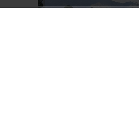
Emniyet ekiplerinin yürüttüğü çalışmalard
muhafaza altına alınmış eşya hakkında hırsı
ülkeye sokma veya ülkede kalmasına imkâ