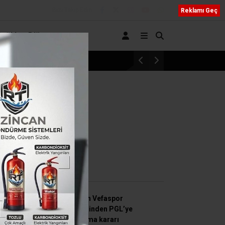
Bizi Takip Edin
Reklamı Geç
Sağlık
Diğer
n İmzalar Atıldı”
SON HABERLER
Erzincan Vefaspor
yönetiminden PGL’ye
katılmama kararı