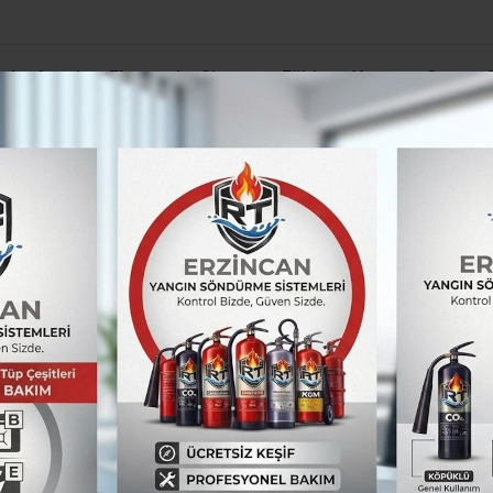
el
Asayiş
Ekonomi
Siyaset
Eğitim
Yaşam
Spor
rzincan’a Özel Eğitimde Dev Yatırım: Sümer Özel Eğitim Meslek Okulu İçi
eler buz tuttu
can’da dereler buz tuttu.
TÜM YAZILARI
Erzincan