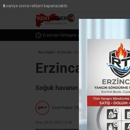
31.7
°
ERZINCAN
5
saniye sonra reklam kapanacaktır.
YAZARLAR
Erzincan
Günc
E
Ana Sayfa
›
Erzincan
›
Erzincan’da dereler buz tuttu
Erzincan’da der
Soğuk havanın etkili olduğu Erzin
Kent Haber 24
Giriş: 30-01-2022 15:38