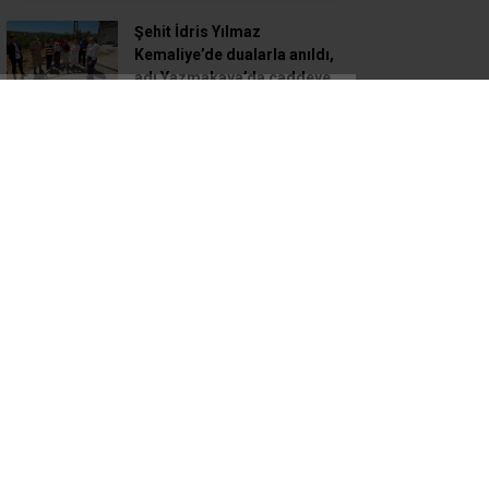
Şehit İdris Yılmaz
Kemaliye’de dualarla anıldı,
adı Yazmakaya’da caddeye
verildi
Geleceğin Hafızlarıyla Bir
Araya Geldiler
İnternet kullanan bireylerin
oranı yüzde 92,3 oldu
Fıtıklar, Erken Evrede Tedavi
Edilmeli!
Akdağ, Erzincan CHP İl
Başkanlığına atandı