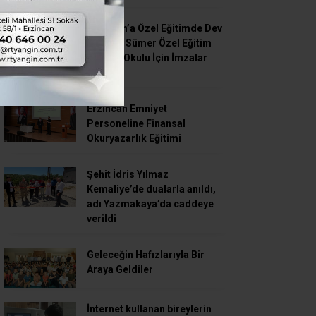
Erzincan’a Özel Eğitimde Dev
Yatırım: Sümer Özel Eğitim
Meslek Okulu İçin İmzalar
Atıldı”
Erzincan Emniyet
Personeline Finansal
Okuryazarlık Eğitimi
Şehit İdris Yılmaz
Kemaliye’de dualarla anıldı,
adı Yazmakaya’da caddeye
verildi
Geleceğin Hafızlarıyla Bir
Araya Geldiler
İnternet kullanan bireylerin