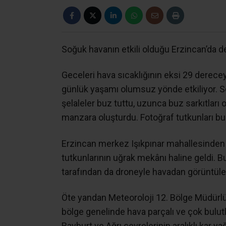
Soğuk havanın etkili olduğu Erzincan’da de
Geceleri hava sıcaklığının eksi 29 derec
günlük yaşamı olumsuz yönde etkiliyor. So
şelaleler buz tuttu, uzunca buz sarkıtları 
manzara oluşturdu. Fotoğraf tutkunları bu
Erzincan merkez Işıkpınar mahallesinden 
tutkunlarının uğrak mekânı haline geldi. B
tarafından da droneyle havadan görüntüle
Öte yandan Meteoroloji 12. Bölge Müdürlü
bölge genelinde hava parçalı ve çok bulut
Bayburt ve Ağrı çevrelerinin aralıklı kar y