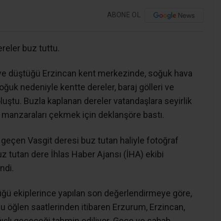
ABONE OL
reler buz tuttu.
eye düştüğü Erzincan kent merkezinde, soğuk hava
ğuk nedeniyle kentte dereler, baraj gölleri ve
oluştu. Buzla kaplanan dereler vatandaşlara seyirlik
 manzaraları çekmek için deklanşöre bastı.
geçen Vasgit deresi buz tutan haliyle fotoğraf
uz tutan dere İhlas Haber Ajansı (İHA) ekibi
ndi.
ğü ekiplerince yapılan son değerlendirmeye göre,
lu öğlen saatlerinden itibaren Erzurum, Erzincan,
ağışlı geçeceği tahmin ediliyor. Gece ve sabah