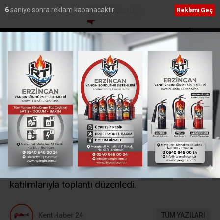
5
saniye sonra reklam kapanacaktır.
Reklamı Geç
te Açıldı
Hayat 112 Acil Mobil Uygulaması Kamu Spotu
Yayında
Ana Sayfa
›
Yerel
Erzincan tarımında
2025’in yol haritası çizildi
Erzincan Tarım ve Orman İl Müdürlüğü bahar
aylarında başlayacak olan tarım sezonunda
yapılacak işler ve yürütülecek projeler için
yöneticilerin ve ilgili birim temsilcilerinin
katılımlarıyla toplantı düzenledi.
Kent Haber 24
TÜM YAZILARI