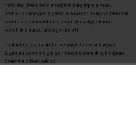
Yetkililer, üreticilerin emeğinin karşılığını alması,
ürünlerin daha geniş pazarlara ulaştırılması ve tarımsal
üretimin güçlendirilmesi amacıyla çalışmaların
kararlılıkla sürdürüleceğini belirtti.
Toplantıda, güçlü üretici ve güçlü tarım anlayışıyla
Erzincan tarımının geliştirilmesine yönelik iş birliğinin
önemine dikkat çekildi.
MARKET
MERCAN
PATATES
TARIM
İLGİNİZİ
ÇEKEBİLİR