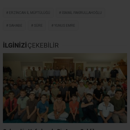
ERZINCAN IL MÜFTÜLÜĞÜ
İSMAIL FAKIRULLAHOĞLU
SAHABE
SÜRE
YUNUS EMRE
İLGİNİZİ
ÇEKEBİLİR