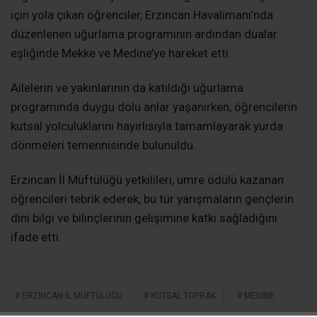
için yola çıkan öğrenciler, Erzincan Havalimanı’nda
düzenlenen uğurlama programının ardından dualar
eşliğinde Mekke ve Medine’ye hareket etti.
Ailelerin ve yakınlarının da katıldığı uğurlama
programında duygu dolu anlar yaşanırken, öğrencilerin
kutsal yolculuklarını hayırlısıyla tamamlayarak yurda
dönmeleri temennisinde bulunuldu.
Erzincan İl Müftülüğü yetkilileri, umre ödülü kazanan
öğrencileri tebrik ederek, bu tür yarışmaların gençlerin
dini bilgi ve bilinçlerinin gelişimine katkı sağladığını
ifade etti.
ERZINCAN IL MÜFTÜLÜĞÜ
KUTSAL TOPRAK
MEDINE