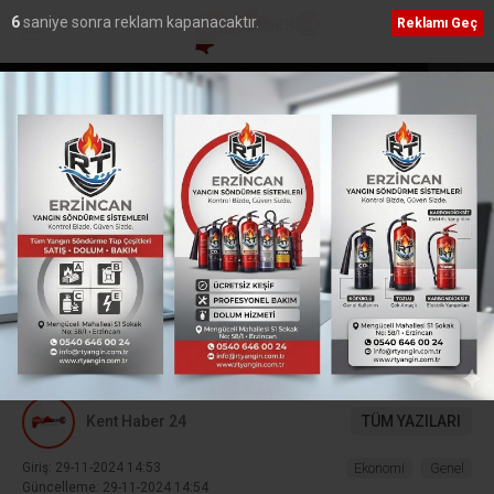
5
saniye sonra reklam kapanacaktır.
Reklamı Geç
en PGL’ye katılmama
Erzincan’a Özel Eğitimde Dev Yatırım: Sümer Öze
Eğitim Meslek Okulu İçin İmzalar Atıldı”
Ana Sayfa
›
Genel
Ekim ayında Erzincan’da
ihracat arttı, ithalat azaldı
Erzincan’da Ekim ayında genel ticaret sistemine
göre ihracat 3 milyon 450 bin dolar, ithalat 377
bin dolar olarak gerçekleşti.
Kent Haber 24
TÜM YAZILARI
Giriş: 29-11-2024 14:53
Ekonomi
Genel
Güncelleme: 29-11-2024 14:54