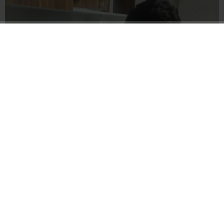
İnternet kullanan bireylerin oranı yüzde 92,3 oldu