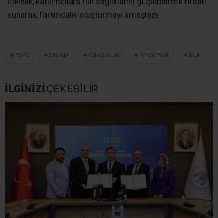
Etkinlik, katılımcılara ruh sağlıklarını güçlendirme fırsatı
sunarak, farkındalık oluşturmayı amaçladı.
EBYÜ
ERDAM
PSIKOLOJIK
REHBERLIK
RUH
İLGİNİZİ
ÇEKEBİLİR