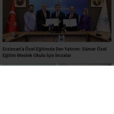
Erzincan’a Özel Eğitimde Dev Yatırım: Sümer Özel
Eğitim Meslek Okulu İçin İmzalar
2026 Yaz Tatili
Değer Erzincan Müftülük
Öğretmenlerin İl İçi
Spor Kulübü’nde öğrencilere