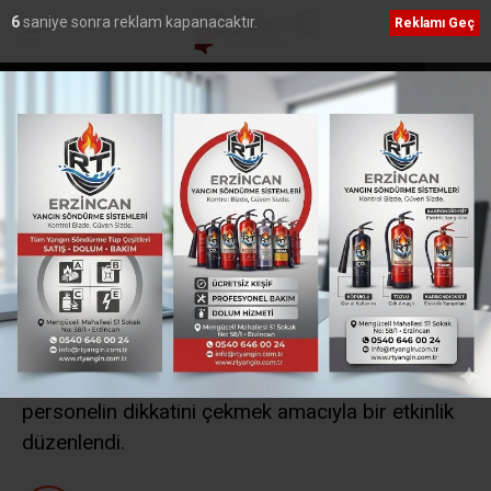
5
saniye sonra reklam kapanacaktır.
Reklamı Geç
en PGL’ye katılmama
Erzincan’a Özel Eğitimde Dev Yatırım: Sümer Öze
Eğitim Meslek Okulu İçin İmzalar Atıldı”
Ana Sayfa
›
Eğitim
EBYÜ’ de “Ruh sağlığına
dikkat çekildi
10 Ekim Dünya Ruh Sağlığı Günü münasebetiyle,
EBYÜ Rehberlik ve Psikolojik Danışmanlık
Uygulama ve Araştırma Merkezi (ERDAM)
tarafından ruh sağlığı konusuna öğrenciler ve
personelin dikkatini çekmek amacıyla bir etkinlik
düzenlendi.