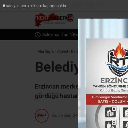
31.6
°
ERZINCAN
5
saniye sonra reklam kapanacaktır.
YAZARLAR
Erzincan
Günc
Süleyman Tan: “Üyelerimizi dinlemeye devam e
Ana Sayfa
›
Siyaset
›
Belediye Başkanı Covid-19’a yenik d
Belediye Başka
Erzincan merkeze bağlı, Mollakö
gördüğü hastanede hayatını kayb
Kent Haber 24