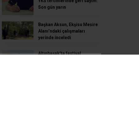
YKS tercihlerinde geri sayım:
Son gün yarın
Başkan Aksun, Ekşisu Mesire
Alanı’ndaki çalışmaları
yerinde inceledi
Altınbaşak’ta festival
coşkusu: Vali Aydoğdu
üreticilerle buluştu
Erzincan’da arazi yangını
büyümeden söndürüldü
TDP’ den Değer Erzincan
Akyazı Sosyal Yardımlaşma
Spor Kulübü’ne ziyaret