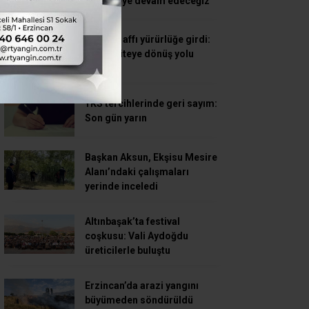
dinlemeye devam edeceğiz”
Öğrenci affı yürürlüğe girdi:
Üniversiteye dönüş yolu
açıldı
YKS tercihlerinde geri sayım:
Son gün yarın
Başkan Aksun, Ekşisu Mesire
Alanı’ndaki çalışmaları
yerinde inceledi
Altınbaşak’ta festival
coşkusu: Vali Aydoğdu
üreticilerle buluştu
Erzincan’da arazi yangını
büyümeden söndürüldü