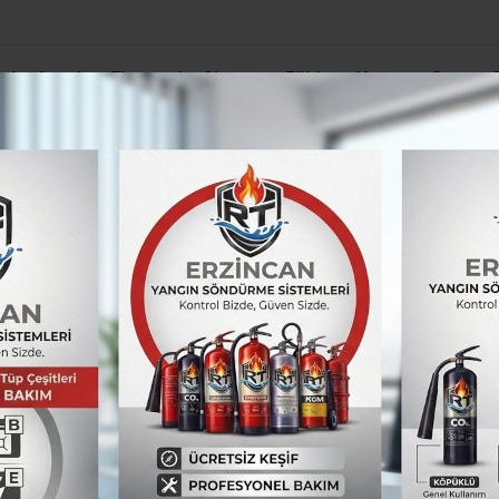
el
Asayiş
Ekonomi
Siyaset
Eğitim
Yaşam
Spor
deceğiz”
üştü
nı Covid-19’a yenik 
y Belde Belediye Başkanı Kemal Şengül, koron
etti.
TÜM YAZILARI