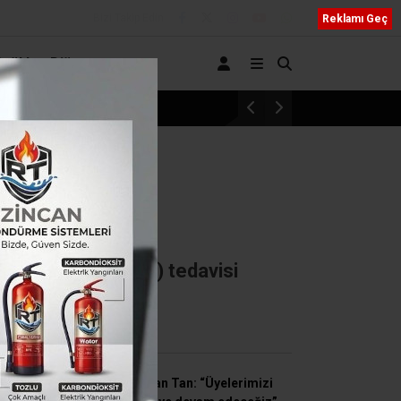
Bizi Takip Edin
Reklamı Geç
Sağlık
Diğer
Öğrenci affı yürürlüğe girdi: Üniversiteye dönü
düştü
a virüs (Covid-19) tedavisi
SON HABERLER
Süleyman Tan: “Üyelerimizi