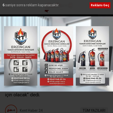
5
saniye sonra reklam kapanacaktır.
Reklamı Geç
iktidarında kaybolan yıllarımızı
HSK Üyesi Tiryaki Erzincan Adliyesi ve
Mahkemesini ziyaret etti
Ana Sayfa
›
Siyaset
Ali Aras Mazbatasını
Alarak Görevine Başladı
Bir hafta önce gerçekleştirilen Cumhuriyet Halk
Partisi (CHP) Erzincan Merkez İlçe Başkanlığı
seçimini kazanan ve mazbatasını alarak göreve
başlayan Ali Aras, “Gayretimiz çabamız partimiz
için olacak” dedi.
Kent Haber 24
TÜM YAZILARI