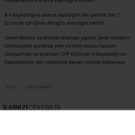
başkanlıklarına atama yapıldığını söyledi.
8 il başkanlığına atama yapıldığını dile getiren Sarı, ”
Erzincan için Şevki Aktağ’ın atandığını belirtti.
Genel Merkez tarafından ataması yapılan Şevki Akdağ’ın
önümüzdeki günlerde yeni yönetim kurulu listesini
oluşturması ve ardından CHP Erzincan İl Başkanlığı’nın
faaliyetlerine yeni yönetimle devam etmesi bekleniyor.
CHP
ŞEVKI AKDAĞ
İLGİNİZİ
ÇEKEBİLİR