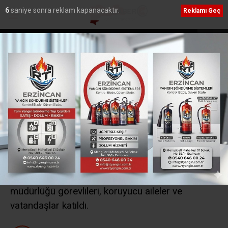
5
saniye sonra reklam kapanacaktır.
Reklamı Geç
lemeye devam
Öğrenci affı yürürlüğe girdi: Üniversiteye dönüş yol
açıldı
Ana Sayfa
›
Siyaset
AK Parti’li Kadınlar,
koruyucu ailelerle buluştu
30 Haziran Koruyucu Aile Günü’nde AK Parti
Erzincan Kadın Kolları Başkanlığı tarafından
eğitim toplantısı düzenlendi. Toplantıya AK Parti
Kadın Kolları teşkilatı, Aile ve Sosyal Hizmetler
müdürlüğü görevlileri, koruyucu aileler ve
vatandaşlar katıldı.