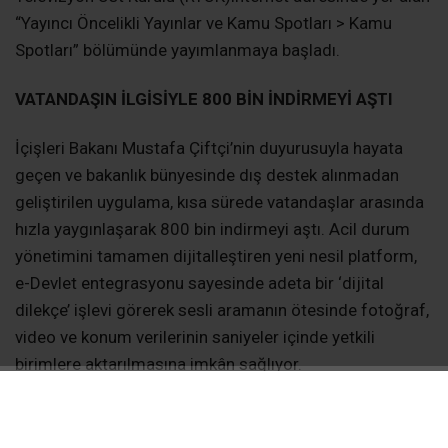
“Yayıncı Öncelikli Yayınlar ve Kamu Spotları > Kamu
Spotları” bölümünde yayımlanmaya başladı.
VATANDAŞIN İLGİSİYLE 800 BİN İNDİRMEYİ AŞTI
İçişleri Bakanı Mustafa Çiftçi’nin duyurusuyla hayata
geçen ve bakanlık bünyesinde dış destek alınmadan
geliştirilen uygulama, kısa sürede vatandaşlar arasında
hızla yaygınlaşarak 800 bin indirmeyi aştı. Acil durum
yönetimini tamamen dijitalleştiren yeni nesil platform,
e-Devlet entegrasyonu sayesinde adeta bir ‘dijital
dilekçe’ işlevi görerek sesli aramanın ötesinde fotoğraf,
video ve konum verilerinin saniyeler içinde yetkili
birimlere aktarılmasına imkân sağlıyor.
TEK DİJİTAL ÇATI ALTINDA BÜTÜNLEŞİK HİZMET