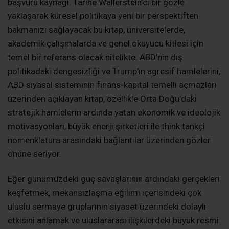
başvuru kaynağı. Tarihe Wallerstein’ci bir gözle
yaklaşarak küresel politikaya yeni bir perspektiften
bakmanızı sağlayacak bu kitap, üniversitelerde,
akademik çalışmalarda ve genel okuyucu kitlesi için
temel bir referans olacak nitelikte. ABD’nin dış
politikadaki dengesizliği ve Trump’ın agresif hamlelerini,
ABD siyasal sisteminin finans-kapital temelli açmazları
üzerinden açıklayan kitap, özellikle Orta Doğu’daki
stratejik hamlelerin ardında yatan ekonomik ve ideolojik
motivasyonları, büyük enerji şirketleri ile think tankçi
nomenklatura arasındaki bağlantılar üzerinden gözler
önüne seriyor.
Eğer günümüzdeki güç savaşlarının ardındaki gerçekleri
keşfetmek, mekansızlaşma eğilimi içerisindeki çok
uluslu sermaye gruplarının siyaset üzerindeki dolaylı
etkisini anlamak ve uluslararası ilişkilerdeki büyük resmi