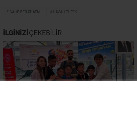
GALIP BERAT AFAL
HAVALI TÜFEK
İLGİNİZİ
ÇEKEBİLİR
Erzincan Erkek Tenis Takımı Grup İkincisi Oldu