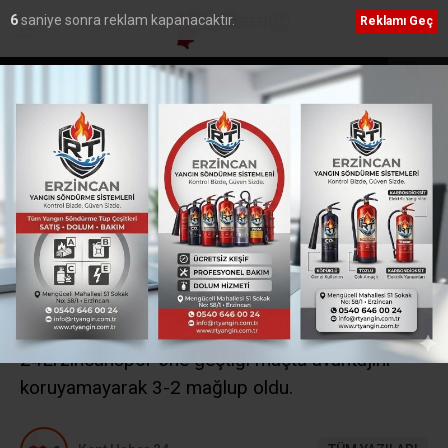
5
saniye sonra reklam kapanacaktır.
Reklamı Geç
iminden PGL’ye katılmama
Erzincan’a Özel Eğitimde Dev Yatırım: Süme
Eğitim Meslek Okulu İçin İmzalar Atıldı”
Ana Sayfa
›
Spor
24Erzincanspor
deplasmandan eli boş
döndü
TFF 2. Lig Beyaz gurup 24. Hafta
mücadelesinde İnegöl spora konuk olan
24Erzincanspor öne geçtiği maçta avantajını
koruyamayarak 3-2 mağlup oldu.